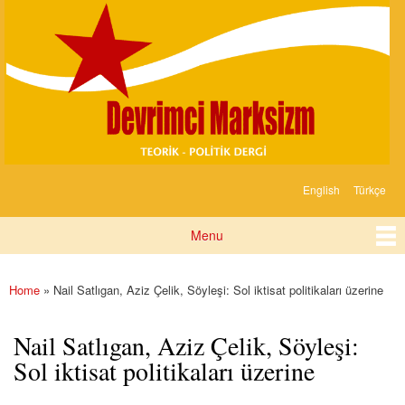
Devrimci
Skip to
Marksizm
main
content
English
Türkçe
Languages
Menu
Main menu
Home
» Nail Satlıgan, Aziz Çelik, Söyleşi: Sol iktisat politikaları üzerine
You are here
Nail Satlıgan, Aziz Çelik, Söyleşi:
Sol iktisat politikaları üzerine