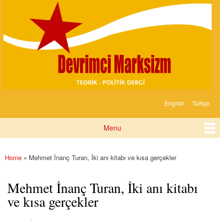
Devrimci
Skip to
Marksizm
main
content
English
Türkçe
Languages
Menu
Main menu
Home
» Mehmet İnanç Turan, İki anı kitabı ve kısa gerçekler
You are here
Mehmet İnanç Turan, İki anı kitabı
ve kısa gerçekler