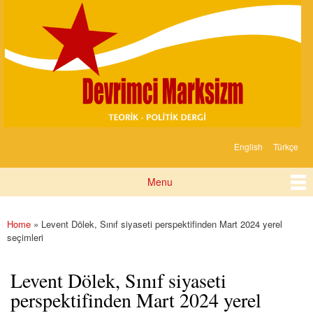
Devrimci
Skip to
Marksizm
main
content
English
Türkçe
Languages
Menu
Main menu
Home
» Levent Dölek, Sınıf siyaseti perspektifinden Mart 2024 yerel
You are here
seçimleri
Levent Dölek, Sınıf siyaseti
perspektifinden Mart 2024 yerel