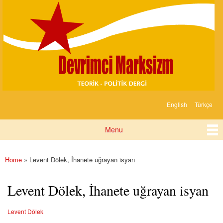
Devrimci
Skip to
Marksizm
main
content
English
Türkçe
Languages
Menu
Main menu
Home
» Levent Dölek, İhanete uğrayan isyan
You are here
Levent Dölek, İhanete uğrayan isyan
Levent Dölek