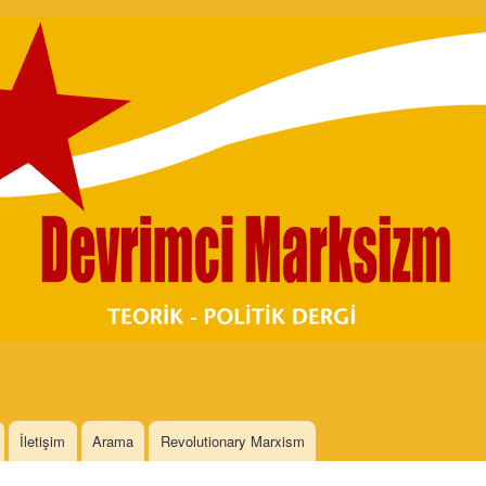
Skip to
main
content
İletişim
Arama
Revolutionary Marxism