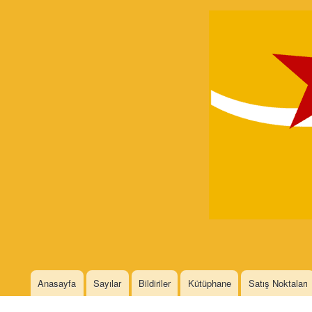
Devrimci
Marksizm
Languages
Anasayfa
Sayılar
Bildiriler
Kütüphane
Satış Noktaları
Main menu