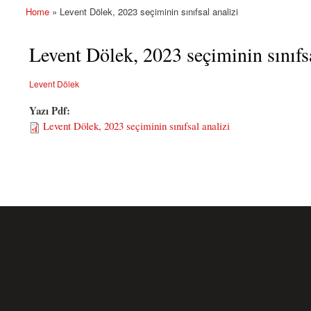
Home
» Levent Dölek, 2023 seçiminin sınıfsal analizi
You are here
Levent Dölek, 2023 seçiminin sınıfsa
Levent Dölek
Yazı Pdf:
Levent Dölek, 2023 seçiminin sınıfsal analizi