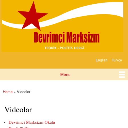
Devrimci
Skip to
Marksizm
main
content
English
Türkçe
Languages
Menu
Main menu
Home
» Videolar
You are here
Videolar
Devrimci Marksizm Okulu