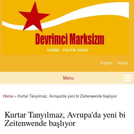
Devrimci
Skip to
Marksizm
main
content
English
Türkçe
Languages
Menu
Main menu
Home
» Kurtar Tanyılmaz, Avrupa'da yeni bi Zeitenwende başlıyor
You are here
Kurtar Tanyılmaz, Avrupa'da yeni bi
Zeitenwende başlıyor