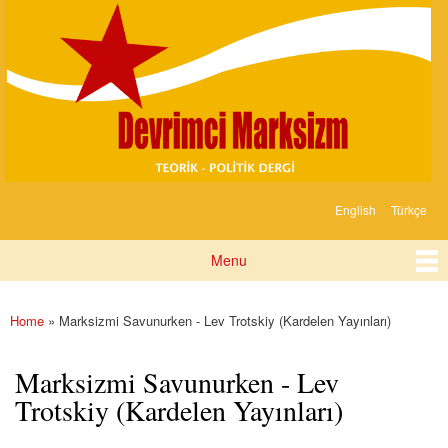
Devrimci
Skip to
Marksizm
main
content
English
Türkçe
Languages
Menu
Main menu
Home
» Marksizmi Savunurken - Lev Trotskiy (Kardelen Yayınları)
You are here
Marksizmi Savunurken - Lev
Trotskiy (Kardelen Yayınları)