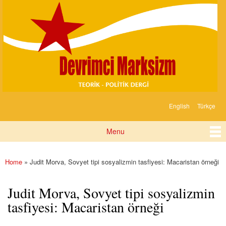
Devrimci
Skip to
Marksizm
main
content
English
Türkçe
Languages
Menu
Main menu
Home
» Judit Morva, Sovyet tipi sosyalizmin tasfiyesi: Macaristan örneği
You are here
Judit Morva, Sovyet tipi sosyalizmin
tasfiyesi: Macaristan örneği