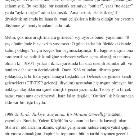
anlatmıştık. Bu özelliğe, bir istatistik terimiyle “outlier”, yani “uç değer”
ya da “aykırı değer” adını takmıştık. Ama terimi, istatistik değil
diyalektik anlamda kullanarak, yani çelişkilerin hâkim olduğu bir evrenin
düşünme yöntemiyle anlamlandırarak.
Metin, çok ince araştırmalara girmeden söylüyoruz bunu, yaşamının 40
yaş dönümünde bir devrim yaşamıştı. O güne kadar bir ölçüde etkisinde
kalmış olduğu Yalçın Küçük’ten bağımsızlaşmıştı. Bu bağımsızlaşma ona
esas teorik ve politik kimliğine serbestçe yelken açma olanağını tanımış
olmalı ki, 1980’li yılların ikinci yarısında bir dizi önemli adımlar attı ve
bunları daha sonra derinleştirdi. Önce 1986 yılından itibaren genç
yoldaşlarıyla birlikte yayınlamaya başladıkları
Gelenek
dergisinde kendi
gelenekleri (TİP-TKP geleneği diyelim) açısından hiç uygun olmayan bir
noktaya ulaştıklarına işaret etmiştik geçen yazımızda. Trotskiy’in birçok
hatası vardı ama devrimciydi, hain falan değildi. “Outlier”lık bakımından
elde var bir, işte buydu.
1988’de
T
arih, Türkiye, Sosyalizm. Bir Mirasın Güncelliği
kitabını
yayınladı. Burada, Yalçın Küçük’ün ve onun bu konuda kaynağı olan
Stalin’in iddialarının aksine, eşitsiz gelişmenin sadece emperyalist çağın
bir yasası olmadığını, kapitalist toplumun bütün tarihi boyunca geçerli