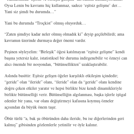
Oysa Lenin bu kavramı hiç kullanmaz, sadece ‘eşitsiz gelişme’ der…
Yani siz şimdi bu durumda…”
Yani bu durumda “Troçkist” olmuş oluyorduk…
“
Zaten şimdiye kadar neler olmuş olmadık ki” deyip geçilebilirdi; ama
kavramın üzerinde durmaya değer önemi vardır.
Peşinen söyleyelim: “Birleşik” öğesi katılmayan “eşitsiz gelişme” kendi
başına yetersiz kalır, istatistiksel bir duruma indirgenebilir ve özneyi can
alıcı önemde bir nosyondan, “bütünsellikten” uzaklaştırabilir.
Aslında basittir: Eşitsiz gelişen öğeler karşılıklı etkileşim içindedir;
“geride” olan “ileride” olanı, “ileride” olan da “geride” olanı kendine
doğru çeken etkiler yaratır ve hepsi birlikte bize kendi dinamikleriyle
birlikte bütünselliği verir. Bütünselliğin algılanması, başka işlerle iştigal
edenler bir yana, var olanı değiştirmeyi kafasına koymuş özneler
açısından da büyük önem taşır.
Öbür türlü “a, bak şu öbüründen daha ileride, bu ise diğerlerinden geri
kalmış” gibisinden gözlemlerle yetinilir ve öyle kalınır.