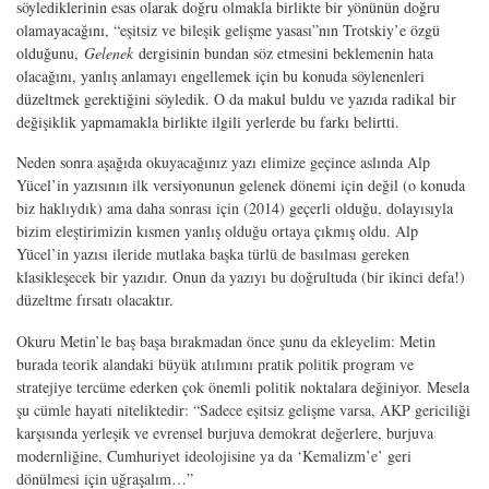
söylediklerinin esas olarak doğru olmakla birlikte bir yönünün doğru
olamayacağını, “eşitsiz ve bileşik gelişme yasası”nın Trotskiy’e özgü
olduğunu,
Gelenek
dergisinin bundan söz etmesini beklemenin hata
olacağını, yanlış anlamayı engellemek için bu konuda söylenenleri
düzeltmek gerektiğini söyledik. O da makul buldu ve yazıda radikal bir
değişiklik yapmamakla birlikte ilgili yerlerde bu farkı belirtti.
Neden sonra aşağıda okuyacağınız yazı elimize geçince aslında Alp
Yücel’in yazısının ilk versiyonunun gelenek dönemi için değil (o konuda
biz haklıydık) ama daha sonrası için (2014) geçerli olduğu, dolayısıyla
bizim eleştirimizin kısmen yanlış olduğu ortaya çıkmış oldu. Alp
Yücel’in yazısı ileride mutlaka başka türlü de basılması gereken
klasikleşecek bir yazıdır. Onun da yazıyı bu doğrultuda (bir ikinci defa!)
düzeltme fırsatı olacaktır.
Okuru Metin’le baş başa bırakmadan önce şunu da ekleyelim: Metin
burada teorik alandaki büyük atılımını pratik politik program ve
stratejiye tercüme ederken çok önemli politik noktalara değiniyor. Mesela
şu cümle hayati niteliktedir: “Sadece eşitsiz gelişme varsa, AKP gericiliği
karşısında yerleşik ve evrensel burjuva demokrat değerlere, burjuva
modernliğine, Cumhuriyet ideolojisine ya da ‘Kemalizm’e’ geri
dönülmesi için uğraşalım…”