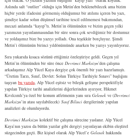
için olacak. O yüzden yazının başlığını “kayıp yazı” olarak koyduk.
Aslında salt “outlier” olduğu için Metin’den beklenebilecek ama bizim
hiçbir yerde ifadesini görmemiş olduğumuz bir atılımı içeren bu yazı,
şimdiye kadar solun düşünsel tarihine tescil edilmemesi bakımından,
mecazi anlamda “kayıp”tı. Metin’in ölümünden ve bizim geçen yılki
yazımızın yayınlanmasından bir süre sonra çok sevdiğimiz bir dostumuz
ve yoldaşımız bize bu yazıyı yolladı. Ona teşekkür borçluyuz. Şimdi
Metin’i ölümünün birinci yıldönümünde anarken bu yazıyı yayınlıyoruz.
Sıra yukarıda kısaca sözünü ettiğimiz özeleştiriye geldi. Geçen yıl
Metin’in ölümünden bir süre önce
Devrimci Marksizm
’den çalışma
arkadaşımız Alp Yücel Kaya dergiye çok önemli bir yazı hazırlamıştı.
“Üretim Tarzı, Sınıf, Devlet: Solun Türkiye Tarihiyle Sınavı” başlığını
taşıyan
bu yazıda
, Alp Yücel eşitsiz ve bileşik gelişme perspektifiyle
yapılan Türkiye tarihi analizlerini diğerlerinden ayırıyor, Hikmet
Kıvılcımlı’ya özel bir konum atfetmenin yanı sıra
Gelenek
ve (
Devrimci
Marksizm
’in atası sayılabilecek)
Sınıf Bilinci
dergilerinde yapılan
analizleri de olumluyordu.
Devrimci Marksizm
kolektif bir çalışma sürecine yaslanır. Alp Yücel
Kaya’nın yazısı da bütün yazılar gibi dergiyi yayınlayan ekibin eleştirel
süzgecinden geçti. Biz kişisel olarak Alp Yücel’e
Gelenek
hakkında