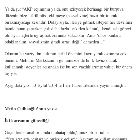
Ya da şu: “AKP rejiminin ya da onu izleyecek herhangi bir burjuva
düzenin bize ‘sürülmüş’, ekilmeye (sosyalizme) hazır bir toprak
bırakmayacağı kesindir. Dolayısıyla, ileriye gitmek isteyen her devrimci
hamle bunu yaparken çok daha fazla ‘eskiden kalma’, ‘kendi asli görevi
olmayan’ işlerle uğraşmak zorunda kalacaktır. Ama ‘önce bunlara
odaklanalım, sosyalizmin şimdi sırası değil’ demeden…”
Okurun bu yazıyı bu atılımın tarihî önemini kavrayarak okuması çok
önemli. Metin’in Marksizmini günümüzde de bir kılavuz olarak
kullanmak isteyenler açısından ise bu son yazdıklarımız yakıcı bir önem
taşıyor.
Aşağıdaki yazı 13 Eylül 2014’te İleri Haber sitesinde yayınlanmıştır.
Metin Çulhaoğlu’nun yazısı
İki kavramın güncelliği
Geçenlerde sanal ortamda muhatap olduğumuz bir sorudur:
“Yazılarınızda ‘eşitsiz ve birleşik gelişme’ kavramını kullanıyorsunuz.