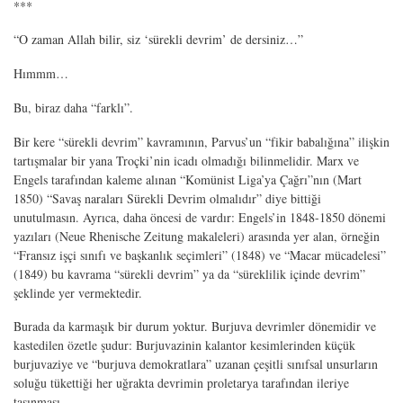
***
“O zaman Allah bilir, siz ‘sürekli devrim’ de dersiniz…”
Hımmm…
Bu, biraz daha “farklı”.
Bir kere “sürekli devrim” kavramının, Parvus’un “fikir babalığına” ilişkin
tartışmalar bir yana Troçki’nin icadı olmadığı bilinmelidir. Marx ve
Engels tarafından kaleme alınan “Komünist Liga’ya Çağrı”nın (Mart
1850) “Savaş naraları Sürekli Devrim olmalıdır” diye bittiği
unutulmasın. Ayrıca, daha öncesi de vardır: Engels’in 1848-1850 dönemi
yazıları (Neue Rhenische Zeitung makaleleri) arasında yer alan, örneğin
“Fransız işçi sınıfı ve başkanlık seçimleri” (1848) ve “Macar mücadelesi”
(1849) bu kavrama “sürekli devrim” ya da “süreklilik içinde devrim”
şeklinde yer vermektedir.
Burada da karmaşık bir durum yoktur. Burjuva devrimler dönemidir ve
kastedilen özetle şudur: Burjuvazinin kalantor kesimlerinden küçük
burjuvaziye ve “burjuva demokratlara” uzanan çeşitli sınıfsal unsurların
soluğu tükettiği her uğrakta devrimin proletarya tarafından ileriye
taşınması…