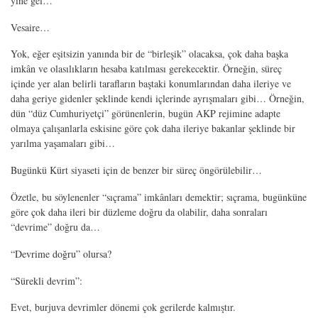
yine gel…”
Vesaire…
Yok, eğer eşitsizin yanında bir de “birleşik” olacaksa, çok daha başka
imkân ve olasılıkların hesaba katılması gerekecektir. Örneğin, süreç
içinde yer alan belirli tarafların baştaki konumlarından daha ileriye ve
daha geriye gidenler şeklinde kendi içlerinde ayrışmaları gibi… Örneğin,
dün “düz Cumhuriyetçi” görünenlerin, bugün AKP rejimine adapte
olmaya çalışanlarla eskisine göre çok daha ileriye bakanlar şeklinde bir
yarılma yaşamaları gibi…
Bugünkü Kürt siyaseti için de benzer bir süreç öngörülebilir…
Özetle, bu söylenenler “sıçrama” imkânları demektir; sıçrama, bugünküne
göre çok daha ileri bir düzleme doğru da olabilir, daha sonraları
“devrime” doğru da…
“Devrime doğru” olursa?
“Sürekli devrim”:
Evet, burjuva devrimler dönemi çok gerilerde kalmıştır.