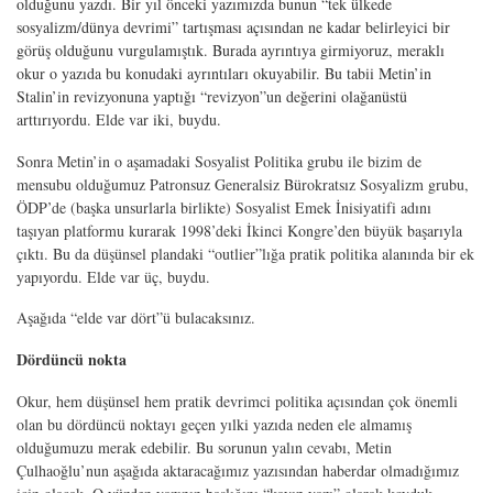
olduğunu yazdı. Bir yıl önceki yazımızda bunun “tek ülkede
sosyalizm/dünya devrimi” tartışması açısından ne kadar belirleyici bir
görüş olduğunu vurgulamıştık. Burada ayrıntıya girmiyoruz, meraklı
okur o yazıda bu konudaki ayrıntıları okuyabilir. Bu tabii Metin’in
Stalin’in revizyonuna yaptığı “revizyon”un değerini olağanüstü
arttırıyordu. Elde var iki, buydu.
Sonra Metin’in o aşamadaki Sosyalist Politika grubu ile bizim de
mensubu olduğumuz Patronsuz Generalsiz Bürokratsız Sosyalizm grubu,
ÖDP’de (başka unsurlarla birlikte) Sosyalist Emek İnisiyatifi adını
taşıyan platformu kurarak 1998’deki İkinci Kongre’den büyük başarıyla
çıktı. Bu da düşünsel plandaki “outlier”lığa pratik politika alanında bir ek
yapıyordu. Elde var üç, buydu.
Aşağıda “elde var dört”ü bulacaksınız.
Dördüncü nokta
Okur, hem düşünsel hem pratik devrimci politika açısından çok önemli
olan bu dördüncü noktayı geçen yılki yazıda neden ele almamış
olduğumuzu merak edebilir. Bu sorunun yalın cevabı, Metin
Çulhaoğlu’nun aşağıda aktaracağımız yazısından haberdar olmadığımız