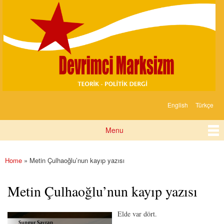
Devrimci
Skip to
Marksizm
main
content
English
Türkçe
Languages
Menu
Main menu
Home
» Metin Çulhaoğlu’nun kayıp yazısı
You are here
Metin Çulhaoğlu’nun kayıp yazısı
Elde var dört.