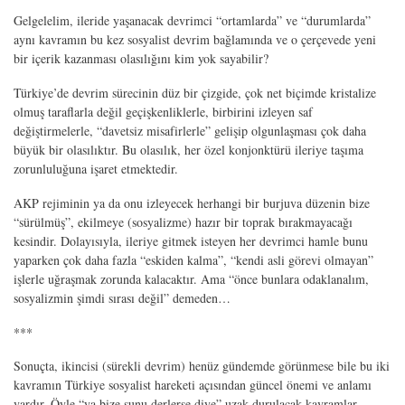
Gelgelelim, ileride yaşanacak devrimci “ortamlarda” ve “durumlarda”
aynı kavramın bu kez sosyalist devrim bağlamında ve o çerçevede yeni
bir içerik kazanması olasılığını kim yok sayabilir?
Türkiye’de devrim sürecinin düz bir çizgide, çok net biçimde kristalize
olmuş taraflarla değil geçişkenliklerle, birbirini izleyen saf
değiştirmelerle, “davetsiz misafirlerle” gelişip olgunlaşması çok daha
büyük bir olasılıktır. Bu olasılık, her özel konjonktürü ileriye taşıma
zorunluluğuna işaret etmektedir.
AKP rejiminin ya da onu izleyecek herhangi bir burjuva düzenin bize
“sürülmüş”, ekilmeye (sosyalizme) hazır bir toprak bırakmayacağı
kesindir. Dolayısıyla, ileriye gitmek isteyen her devrimci hamle bunu
yaparken çok daha fazla “eskiden kalma”, “kendi asli görevi olmayan”
işlerle uğraşmak zorunda kalacaktır. Ama “önce bunlara odaklanalım,
sosyalizmin şimdi sırası değil” demeden…
***
Sonuçta, ikincisi (sürekli devrim) henüz gündemde görünmese bile bu iki
kavramın Türkiye sosyalist hareketi açısından güncel önemi ve anlamı
vardır. Öyle “ya bize şunu derlerse diye” uzak durulacak kavramlar