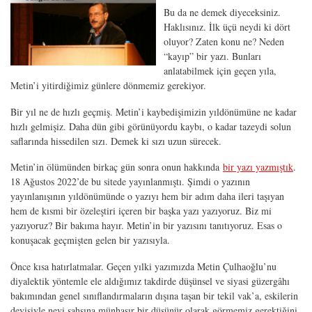
Bu da ne demek diyeceksiniz.
Haklısınız. İlk üçü neydi ki dört
oluyor? Zaten konu ne? Neden
“kayıp” bir yazı. Bunları
anlatabilmek için geçen yıla,
Metin’i yitirdiğimiz günlere dönmemiz gerekiyor.
Bir yıl ne de hızlı geçmiş. Metin’i kaybedişimizin yıldönümüne ne kadar
hızlı gelmişiz. Daha dün gibi görünüyordu kaybı, o kadar tazeydi solun
saflarında hissedilen sızı. Demek ki sızı uzun sürecek.
Metin’in ölümünden birkaç gün sonra onun hakkında
bir yazı yazmıştık
.
18 Ağustos 2022’de bu sitede yayınlanmıştı. Şimdi o yazının
yayınlanışının yıldönümünde o yazıyı hem bir adım daha ileri taşıyan
hem de kısmi bir özeleştiri içeren bir başka yazı yazıyoruz. Biz mi
yazıyoruz? Bir bakıma hayır. Metin’in bir yazısını tanıtıyoruz. Esas o
konuşacak geçmişten gelen bir yazısıyla.
Önce kısa hatırlatmalar. Geçen yılki yazımızda Metin Çulhaoğlu’nu
diyalektik yöntemle ele aldığımız takdirde düşünsel ve siyasi güzergâhı
bakımından genel sınıflandırmaların dışına taşan bir tekil vak’a, eskilerin
deyişiyle nevi şahsına münhasır bir düşünür olarak görmemiz gerektiğini