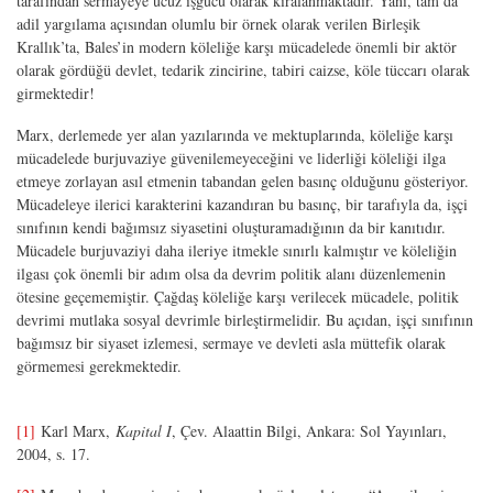
tarafından sermayeye ucuz işgücü olarak kiralanmaktadır. Yani, tam da
adil yargılama açısından olumlu bir örnek olarak verilen Birleşik
Krallık’ta, Bales’in modern köleliğe karşı mücadelede önemli bir aktör
olarak gördüğü devlet, tedarik zincirine, tabiri caizse, köle tüccarı olarak
girmektedir!
Marx, derlemede yer alan yazılarında ve mektuplarında, köleliğe karşı
mücadelede burjuvaziye güvenilemeyeceğini ve liderliği köleliği ilga
etmeye zorlayan asıl etmenin tabandan gelen basınç olduğunu gösteriyor.
Mücadeleye ilerici karakterini kazandıran bu basınç, bir tarafıyla da, işçi
sınıfının kendi bağımsız siyasetini oluşturamadığının da bir kanıtıdır.
Mücadele burjuvaziyi daha ileriye itmekle sınırlı kalmıştır ve köleliğin
ilgası çok önemli bir adım olsa da devrim politik alanı düzenlemenin
ötesine geçememiştir. Çağdaş köleliğe karşı verilecek mücadele, politik
devrimi mutlaka sosyal devrimle birleştirmelidir. Bu açıdan, işçi sınıfının
bağımsız bir siyaset izlemesi, sermaye ve devleti asla müttefik olarak
görmemesi gerekmektedir.
[1]
Karl Marx,
Kapital I
, Çev. Alaattin Bilgi, Ankara: Sol Yayınları,
2004, s. 17.