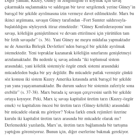
Diğer yandan, Kuzey, Güney’in zenginliğine el koymak için savaş
çıkarmakla suçlanmakta ve saldırgan bir tavır sergilemek yerine Güney’in
barışçıl bir şekilde ayrılmasına izin vermeye davet edilmektedir. Marx bu
ikinci argümana, savaşın Güney tarafından –Fort Sumter saldırısıyla-
başlatıldığını söyleyerek itiraz etmektedir: “Güney Konfederasyonu’nun
savaşı, köleliğin genişletilmesi ve devam ettirilmesi için yürütülen tam
bir fetih savaşıdır” (s. 36). Yani Güney ne meşru müdafaa yapmaktadır
ne de Amerika Birleşik Devletleri’nden barışçıl bir şekilde ayrılmak
istemektedir. Yeni topraklar kazanarak köleliğin sınırlarını genişletmeyi
arzulamaktadır. Bu nedenle iç savaş aslında “iki toplumsal sistem
arasındaki, yani kölelik sistemiyle özgür emek sistemi arasındaki
mücadeleden başka bir şey değildir. Bu mücadele patlak vermiştir çünkü
söz konusu iki sistem Kuzey Amerika kıtasında artık barışçıl bir şekilde
yan yana yaşayamamaktadır. Bu durum sadece bir sistemin zaferiyle sona
erebilir” (s. 37-38). Marx burada iç savaşın çerçevesini sarih bir şekilde
ortaya koyuyor. Peki, Marx iç savaşı kapitalist üretim tarzı (Kuzey-özgür
emek) ve kapitalizm öncesi bir üretim tarzı (Güney-kölelik) arasındaki
bir mücadele olarak mı görüyor? Yoksa farklı emek rejimleri üzerine
kurulu iki kapitalist üretim tarzı arasında bir mücadele olarak mı?
Derlemedeki yazılarda, Marx’ın, üretim tarzı bağlamında bir tartışma
yaptığını göremiyoruz. Bunun için, diğer eserlerine bakmak gerekiyor.