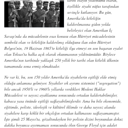
tarihi olayın yıldönümü olarak,
özellikle siyahi nüfus tarafından
sevinçle kutlanıyor. Bu gün,
Amerika'da köleliğin
kaldırılmasına giden yolda
belirleyici olan Amerikan İç
Savaşı'nda da mücadelenin esas konusu olan Hürriyet mücadelesinin
sembolü olan ve köleliğin kaldırılmış olduğunu ilan eden Hürriyet
Belgesi'nin, 19 Haziran 1865'te köleliği ilga etmeyi en son başaran eyalet
olan Teksas'ta halka açık olarak okunmasının yıldönümüdür. Böylece
Amerika'nın tarihinde yaklaşık 250 yıllık bir tarihi olan kölelik ülkenin
tamamında sona ermiş olmaktadır.
Ne var ki, bu, son 150 yıldır Amerika'da siyahilerin eşitliği elde etmiş
olduğu anlamına gelmiyor. Siyahiler ırk ayrımı sistemini ("segregation")
bile ancak 1950'li ve 1960'lı yıllarda verdikleri Medeni Haklar
Mücadelesi ve sayısız ayaklanma sonucunda ortadan kaldırtabilmişler,
kabaca yasa önünde eşitliği sağlayabilmişlerdir. Ama bu bile ekonomide,
eğitimde, poliste, ideolojik ve kültürel iklimde ve daha sayısız alanda
siyahilere karşı köklü bir ırkçılığın ortadan kalkmasını sağlayamamıştır.
İşte şimdi 25 Mayıs'ta, gözaltındayken bir polisin dizini boynundan dokuz
dakika boyunca ayırmaması sonucunda ölen George Floyd için adalet