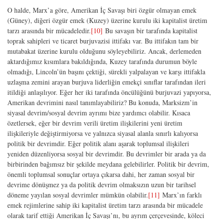
O halde, Marx’a göre, Amerikan İç Savaşı biri özgür olmayan emek
(Güney), diğeri özgür emek (Kuzey) üzerine kurulu iki kapitalist üretim
tarzı arasında bir mücadeledir.
[10]
Bu savaşın bir tarafında kapitalist
toprak sahipleri ve ticaret burjuvazisi ittifakı var. Bu ittifakın tam bir
mutabakat üzerine kurulu olduğunu söyleyebiliriz. Ancak, derlemeden
aktardığımız kısımlara bakıldığında, Kuzey tarafında durumun böyle
olmadığı, Lincoln’ün başını çektiği, sürekli yalpalayan ve karşı ittifakla
uzlaşma zemini arayan burjuva liderliğin emekçi sınıflar tarafından ileri
itildiği anlaşılıyor. Eğer her iki tarafında öncülüğünü burjuvazi yapıyorsa,
Amerikan devrimini nasıl tanımlayabiliriz? Bu konuda, Marksizm’in
siyasal devrim/sosyal devrim ayrımı bize yardımcı olabilir. Kısaca
özetlersek, eğer bir devrim verili üretim ilişkilerini yeni üretim
ilişkileriyle değiştirmiyorsa ve yalnızca siyasal alanla sınırlı kalıyorsa
politik bir devrimdir. Eğer politik alanı aşarak toplumsal ilişkileri
yeniden düzenliyorsa sosyal bir devrimdir. Bu devrimler bir arada ya da
birbirinden bağımsız bir şekilde meydana gelebilirler. Politik bir devrim,
önemli toplumsal sonuçlar ortaya çıkarsa dahi, her zaman sosyal bir
devrime dönüşmez ya da politik devrim olmaksızın uzun bir tarihsel
döneme yayılan sosyal devrimler mümkün olabilir.
[11]
Marx’ın farklı
emek rejimlerine sahip iki kapitalist üretim tarzı arasında bir mücadele
olarak tarif ettiği Amerikan İç Savaşı’nı, bu ayrım çerçevesinde, köleci