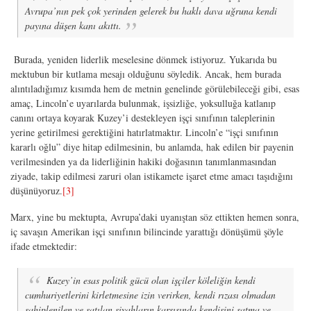
Avrupa’nın pek çok yerinden gelerek bu haklı dava uğruna kendi
payına düşen kanı akıttı.
Burada, yeniden liderlik meselesine dönmek istiyoruz. Yukarıda bu
mektubun bir kutlama mesajı olduğunu söyledik. Ancak, hem burada
alıntıladığımız kısımda hem de metnin genelinde görülebileceği gibi, esas
amaç, Lincoln’e uyarılarda bulunmak, işsizliğe, yoksulluğa katlanıp
canını ortaya koyarak Kuzey’i destekleyen işçi sınıfının taleplerinin
yerine getirilmesi gerektiğini hatırlatmaktır. Lincoln’e “işçi sınıfının
kararlı oğlu” diye hitap edilmesinin, bu anlamda, hak edilen bir payenin
verilmesinden ya da liderliğinin hakiki doğasının tanımlanmasından
ziyade, takip edilmesi zaruri olan istikamete işaret etme amacı taşıdığını
düşünüyoruz.
[3]
Marx, yine bu mektupta, Avrupa’daki uyanıştan söz ettikten hemen sonra,
iç savaşın Amerikan işçi sınıfının bilincinde yarattığı dönüşümü şöyle
ifade etmektedir:
Kuzey’in esas politik gücü olan işçiler köleliğin kendi
cumhuriyetlerini kirletmesine izin verirken, kendi rızası olmadan
sahiplenilen ve satılan siyahların karşısında kendisini satma ve