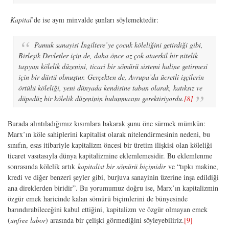
Kapital
’de ise aynı minvalde şunları söylemektedir:
Pamuk sanayisi İngiltere’ye çocuk köleliğini getirdiği gibi,
Birleşik Devletler için de, daha önce az çok ataerkil bir nitelik
taşıyan kölelik düzenini, ticari bir sömürü sistemi haline getirmesi
için bir dürtü olmuştur. Gerçekten de, Avrupa’da ücretli işçilerin
örtülü köleliği, yeni dünyada kendisine taban olarak, katıksız ve
düpedüz bir kölelik düzeninin bulunmasını gerektiriyordu.
[8]
Burada alıntıladığımız kısımlara bakarak şunu öne sürmek mümkün:
Marx’ın köle sahiplerini kapitalist olarak nitelendirmesinin nedeni, bu
sınıfın, esas itibariyle kapitalizm öncesi bir üretim ilişkisi olan köleliği
ticaret vasıtasıyla dünya kapitalizmine eklemlemesidir. Bu eklemlenme
sonrasında kölelik artık
kapitalist bir sömürü biçimidir
ve “tıpkı makine,
kredi ve diğer benzeri şeyler gibi, burjuva sanayinin üzerine inşa edildiği
ana direklerden biridir”. Bu yorumumuz doğru ise, Marx’ın kapitalizmin
özgür emek haricinde kalan sömürü biçimlerini de bünyesinde
barındırabileceğini kabul ettiğini, kapitalizm ve özgür olmayan emek
(
unfree labor
) arasında bir çelişki görmediğini söyleyebiliriz.
[9]