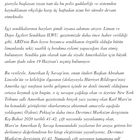
şiarıyla başlayan isyan tam da bu polis gaddarlığı ve sistemden
kaynaklanan ırkçılığa karşı üç haftadan uzun bir süredir devam
etmektedir.
İşçi sendikalarının bazıları şimdi isyana adımını atıyor. Liman ve
Depo İşçileri Sendikası ILWU, gazetemizde daha önce haber verildiği
gibi, ABD'nin Batı kıyısı boyunca sendikanın örgütlü olduğu bütün
limanlarda sekiz saatlik iş bırakma eylemi yapacağını ilan etmiş
bulunuyor. Sendika gün olarak tam da siyahi Amerikalılar için büyük
anlam ifade eden 19 Haziran'ı seçmiş bulunuyor.
B
u vesileyle, Amerikan İç Savaşı'nın, onun önderi Başkan Abraham
Lincoln'ün ve köleliğin ilgasının (dolayısıyla Hürriyet Bildirgesi'nin)
Amerika işçi sınıfının tarihi gelişmesi içinde ne denli önemli olduğunu
ortaya koymak için bugün, o iç savaşın çağdaşı olan ve üzerine New York
Tribune adlı Amerikan gazetesinde birçok yazı yazmış olan Karl Marx'ın
bu konudaki görüşlerini okurlarımıza aktarmak amacıyla aşağıda
yoldaşımız Özdeniz Pektaş'ın daha önce Devrimci Marksizm dergisinin
Kış-Bahar 2020 tarihli 41-42. çift sayısında yayınlanmış olan,
Marx'ın Amerikan İç Savaşı konusundaki yazılarını bir araya getiren bir
derlemeyi değerlendiren bir kitap eleştirisini yayınlıyoruz
.
Devrimci
Marksizm dergisinin 41-42. Numaralı çift sayısının tamamına pdf