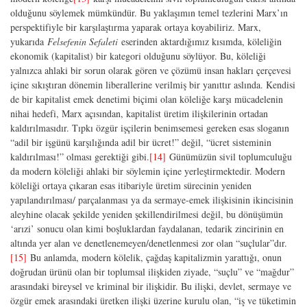
olduğunu söylemek mümkündür. Bu yaklaşımın temel tezlerini Marx’ın
perspektifiyle bir karşılaştırma yaparak ortaya koyabiliriz. Marx,
yukarıda
Felsefenin Sefaleti
eserinden aktardığımız kısımda, köleliğin
ekonomik (kapitalist) bir kategori olduğunu söylüyor. Bu, köleliği
yalnızca ahlaki bir sorun olarak gören ve çözümü insan hakları çerçevesi
içine sıkıştıran dönemin liberallerine verilmiş bir yanıttır aslında. Kendisi
de bir kapitalist emek denetimi biçimi olan köleliğe karşı mücadelenin
nihai hedefi, Marx açısından, kapitalist üretim ilişkilerinin ortadan
kaldırılmasıdır. Tıpkı özgür işçilerin benimsemesi gereken esas sloganın
“adil bir işgünü karşılığında adil bir ücret!” değil, “ücret sisteminin
kaldırılması!” olması gerektiği gibi.
[14]
Günümüzün sivil toplumculuğu
da modern köleliği ahlaki bir söylemin içine yerleştirmektedir. Modern
köleliği ortaya çıkaran esas itibariyle üretim sürecinin yeniden
yapılandırılması/ parçalanması ya da sermaye-emek ilişkisinin ikincisinin
aleyhine olacak şekilde yeniden şekillendirilmesi değil, bu dönüşümün
‘arızi’ sonucu olan kimi boşluklardan faydalanan, tedarik zincirinin en
altında yer alan ve denetlenemeyen/denetlenmesi zor olan “suçlular”dır.
[15]
Bu anlamda, modern kölelik, çağdaş kapitalizmin yarattığı, onun
doğrudan ürünü olan bir toplumsal ilişkiden ziyade, “suçlu” ve “mağdur”
arasındaki bireysel ve kriminal bir ilişkidir. Bu ilişki, devlet, sermaye ve
özgür emek arasındaki üretken ilişki üzerine kurulu olan, “iş ve tüketimin