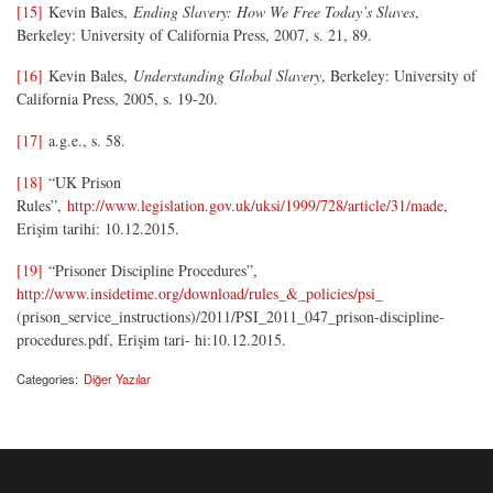
[15]
Kevin Bales,
Ending Slavery: How We Free Today’s Slaves
,
Berkeley: University of California Press, 2007, s. 21, 89.
[16]
Kevin Bales,
Understanding Global Slavery
, Berkeley: University of
California Press, 2005, s. 19-20.
[17]
a.g.e., s. 58.
[18]
“UK Prison
Rules”,
http://www.legislation.gov.uk/uksi/1999/728/article/31/made
,
Erişim tarihi: 10.12.2015.
[19]
“Prisoner Discipline Procedures”,
http://www.insidetime.org/download/rules_&_policies/psi_
(prison_service_instructions)/2011/PSI_2011_047_prison-discipline-
procedures.pdf, Erişim tari- hi:10.12.2015.
Categories:
Diğer Yazılar