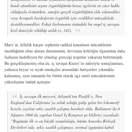
kendi efendisini seçme özgürlüğünün beyaz işçilerin en yüce hakkı
olduğuyla övünürken, emeğin gerçek özgürlüğünü elde edemediler
veya Avrupalı kardeşlerini özgürlük için verdikleri mücadelede
destekleyemediler. Fakat ilerlemenin önündeki bu engel iç savaşın
kızıl deniziyle sökülüp atıldı (s. 142).
Marx’ın, kölelik karşıtı cephenin radikal kanadının mücadelenin
öncülüğünü eline alması durumunda, devrimin köleliğin ilgasından daha
fazlasını hedefleyen bir yönelişe gireceği tespitini yukarıda belirtmiştik.
Bu gerçekleşmemiş olsa da, iç savaşın Kuzey’in zaferiyle sonuçlanması,
yalnızca beyaz ve siyah emekçiler arasındaki bariyerleri yıkmakla
kalmamış, aynı zamanda bir bütün olarak işçi sınıfı mücadelesinin
yükselişinin önünü açmıştır:
İç savaşın ilk meyvesi, Atlantik’ten Pasifik’e, New
England’dan California’ya soluk soluğa gidip gelen bir lokomotif
hızıyla yayılan sekiz saatlik çalışma hareketi oldu. Baltimore’da 6
Ağustos 1866’da yapılan Genel İş Kongresi şu bildiriyi yayınladı:
“Bugünün ilk ve en büyük zorunluluğu, bütün Amerika Birleşik
Devletleri’nde, sekiz saatlik çalışmayı, normal işgününü kabul