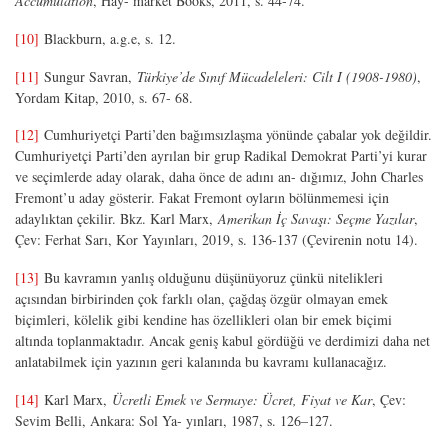
Accumulation
, Hay- market Books, 2011, s. 44-74.
[10]
Blackburn, a.g.e, s. 12.
[11]
Sungur Savran,
Türkiye’de Sınıf Mücadeleleri: Cilt I (1908-1980)
,
Yordam Kitap, 2010, s. 67- 68.
[12]
Cumhuriyetçi Parti’den bağımsızlaşma yönünde çabalar yok değildir.
Cumhuriyetçi Parti’den ayrılan bir grup Radikal Demokrat Parti’yi kurar
ve seçimlerde aday olarak, daha önce de adını an- dığımız, John Charles
Fremont’u aday gösterir. Fakat Fremont oyların bölünmemesi için
adaylıktan çekilir. Bkz. Karl Marx,
Amerikan İç Savaşı: Seçme Yazılar
,
Çev: Ferhat Sarı, Kor Yayınları, 2019, s. 136-137 (Çevirenin notu 14).
[13]
Bu kavramın yanlış olduğunu düşünüyoruz çünkü nitelikleri
açısından birbirinden çok farklı olan, çağdaş özgür olmayan emek
biçimleri, kölelik gibi kendine has özellikleri olan bir emek biçimi
altında toplanmaktadır. Ancak geniş kabul gördüğü ve derdimizi daha net
anlatabilmek için yazının geri kalanında bu kavramı kullanacağız.
[14]
Karl Marx,
Ücretli Emek ve Sermaye: Ücret, Fiyat ve Kar
, Çev:
Sevim Belli, Ankara: Sol Ya- yınları, 1987, s. 126–127.