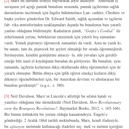
[2]
Marx bu durumu ironiye başvurarak şöyle anlatıyor: “Amerikan iş
savaşının yol açtığı pamuk bunalımı sırasında, pamuk işçilerinin sağlık
durumlarını incelemek için İngiliz hükümetince Lan- cashire, Cheshire ve
başka yerlere gönderilen Dr. Edward Smith, sağlık açısından ve işçilerin
fab- rika atmosferinden uzaklaşmaları dışında bu bunalımın bazı yararlı
yanları olduğunu bildirmiştir. Kadınların şimdi,
“Gotfey’s Cordial”
ile
zehirlenmek yerine, bebeklerini emzirmek için yeterli boş zamanları
vardı. Yemek pişirmeyi öğrenecek zamanları da vardı. Ama ne yazık ki,
bu sanatı, tam da, pişirecek bir şeyleri olmadığı bir sırada öğrenmişlerdi.
Sermayenin, kendini genişletme amacıy- la, aile yuvaları için gerekli-
emeğe bile nasıl el koyduğunu buradan da görüyoruz. Bu bunalım, aynı
zamanda, işçilerin kızlarının dikiş okullarında dikiş öğrenmeleri için de
yararlı olmuştur. Bütün dünya için iplik eğiren emekçi kızların dikiş
dikmeyi öğrenebilmeleri için, bir Amerikan devrimi ve uluslararası bir
bunalım gerekmişti!” (a.g.e., s. 380).
[3]
Neil Davidson, Marx’ın Lincoln’e atfettiği bu sıfatın hatalı ve
yanıltıcı olduğunu öne sürmektedir (Neil Davidson,
How Revolutionary
were the Bourgeois Revolutions?
, Haymarket Books, 2012, s. 165-166).
Biz bunun üstünkörü bir yorum olduğu kanaatindeyiz. Engels’e
gönderdiği, 2 Aralık 1864 tarihli mektubunda, Marx, kendi ifadesiyle,
bu
ajitasyon
metninde kullanacağı ifadeleri seç- mek ve metnin içeriğini