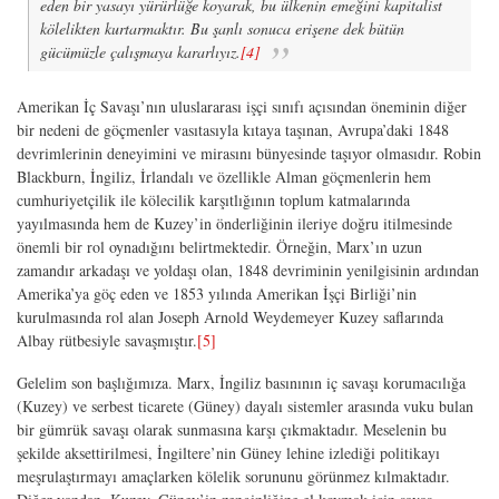
eden bir yasayı yürürlüğe koyarak, bu ülkenin emeğini kapitalist
kölelikten kurtarmaktır. Bu şanlı sonuca erişene dek bütün
gücümüzle çalışmaya kararlıyız.
[4]
Amerikan İç Savaşı’nın uluslararası işçi sınıfı açısından öneminin diğer
bir nedeni de göçmenler vasıtasıyla kıtaya taşınan, Avrupa’daki 1848
devrimlerinin deneyimini ve mirasını bünyesinde taşıyor olmasıdır. Robin
Blackburn, İngiliz, İrlandalı ve özellikle Alman göçmenlerin hem
cumhuriyetçilik ile kölecilik karşıtlığının toplum katmalarında
yayılmasında hem de Kuzey’in önderliğinin ileriye doğru itilmesinde
önemli bir rol oynadığını belirtmektedir. Örneğin, Marx’ın uzun
zamandır arkadaşı ve yoldaşı olan, 1848 devriminin yenilgisinin ardından
Amerika’ya göç eden ve 1853 yılında Amerikan İşçi Birliği’nin
kurulmasında rol alan Joseph Arnold Weydemeyer Kuzey saflarında
Albay rütbesiyle savaşmıştır.
[5]
Gelelim son başlığımıza. Marx, İngiliz basınının iç savaşı korumacılığa
(Kuzey) ve serbest ticarete (Güney) dayalı sistemler arasında vuku bulan
bir gümrük savaşı olarak sunmasına karşı çıkmaktadır. Meselenin bu
şekilde aksettirilmesi, İngiltere’nin Güney lehine izlediği politikayı
meşrulaştırmayı amaçlarken kölelik sorununu görünmez kılmaktadır.