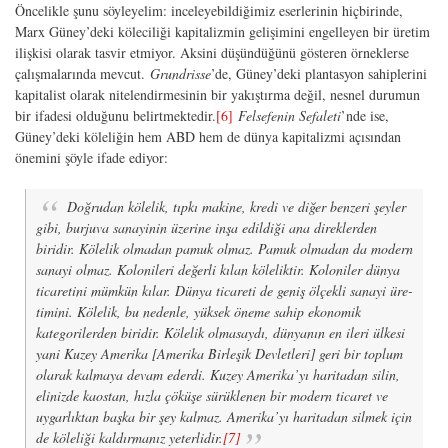
Öncelikle şunu söyleyelim: inceleyebildiğimiz eserlerinin hiçbirinde,
Marx Güney’deki köleciliği kapitalizmin gelişimini engelleyen bir üretim
ilişkisi olarak tasvir etmiyor. Aksini düşündüğünü gösteren örneklerse
çalışmalarında mevcut.
Grundrisse
’de, Güney’deki plantasyon sahiplerini
kapitalist olarak nitelendirmesinin bir yakıştırma değil, nesnel durumun
bir ifadesi olduğunu belirtmektedir.
[6]
Felsefenin Sefaleti
’nde ise,
Güney’deki köleliğin hem ABD hem de dünya kapitalizmi açısından
önemini şöyle ifade ediyor:
Doğrudan kölelik, tıpkı makine, kredi ve diğer benzeri şeyler
gibi, burjuva sanayinin üzerine inşa edildiği ana direklerden
biridir. Kölelik olmadan pamuk olmaz. Pamuk olmadan da modern
sanayi olmaz. Kolonileri değerli kılan köleliktir. Koloniler dünya
ticaretini mümkün kılar. Dünya ticareti de geniş ölçekli sanayi üre-
timini. Kölelik, bu nedenle, yüksek öneme sahip ekonomik
kategorilerden biridir. Kölelik olmasaydı, dünyanın en ileri ülkesi
yani Kuzey Amerika [Amerika Birleşik Devletleri] geri bir toplum
olarak kalmaya devam ederdi. Kuzey Amerika’yı haritadan silin,
elinizde kaostan, hızla çöküşe sürüklenen bir modern ticaret ve
uygarlıktan başka bir şey kalmaz. Amerika’yı haritadan silmek için
de köleliği kaldırmanız yeterlidir.
[7]