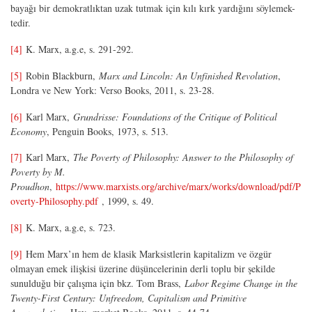
bayağı bir demokratlıktan uzak tutmak için kılı kırk yardığını söylemek-
tedir.
[4]
K. Marx, a.g.e, s. 291-292.
[5]
Robin Blackburn,
Marx and Lincoln: An Unfinished Revolution
,
Londra ve New York: Verso Books, 2011, s. 23-28.
[6]
Karl Marx,
Grundrisse: Foundations of the Critique of Political
Economy
, Penguin Books, 1973, s. 513.
[7]
Karl Marx,
The Poverty of Philosophy: Answer to the Philosophy of
Poverty by M.
Proudhon
,
https://www.marxists.org/archive/marx/works/download/pdf/P
overty-Philosophy.pdf
, 1999, s. 49.
[8]
K. Marx, a.g.e, s. 723.
[9]
Hem Marx’ın hem de klasik Marksistlerin kapitalizm ve özgür
olmayan emek ilişkisi üzerine düşüncelerinin derli toplu bir şekilde
sunulduğu bir çalışma için bkz. Tom Brass,
Labor Regime Change in the
Twenty-First Century: Unfreedom, Capitalism and Primitive