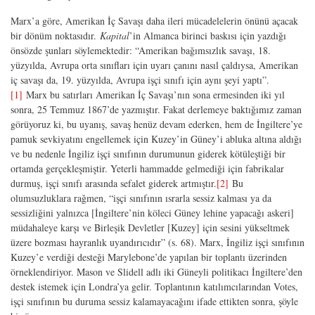
Marx’a göre, Amerikan İç Savaşı daha ileri mücadelelerin önünü açacak
bir dönüm noktasıdır.
Kapital
’in Almanca birinci baskısı için yazdığı
önsözde şunları söylemektedir: “Amerikan bağımsızlık savaşı, 18.
yüzyılda, Avrupa orta sınıfları için uyarı çanını nasıl çaldıysa, Amerikan
iç savaşı da, 19. yüzyılda, Avrupa işçi sınıfı için aynı şeyi yaptı”.
[1]
Marx bu satırları Amerikan İç Savaşı’nın sona ermesinden iki yıl
sonra, 25 Temmuz 1867’de yazmıştır. Fakat derlemeye baktığımız zaman
görüyoruz ki, bu uyanış, savaş henüz devam ederken, hem de İngiltere’ye
pamuk sevkiyatını engellemek için Kuzey’in Güney’i abluka altına aldığı
ve bu nedenle İngiliz işçi sınıfının durumunun giderek kötüleştiği bir
ortamda gerçekleşmiştir. Yeterli hammadde gelmediği için fabrikalar
durmuş, işçi sınıfı arasında sefalet giderek artmıştır.
[2]
Bu
olumsuzluklara rağmen, “işçi sınıfının ısrarla sessiz kalması ya da
sessizliğini yalnızca [İngiltere’nin köleci Güney lehine yapacağı askeri]
müdahaleye karşı ve Birleşik Devletler [Kuzey] için sesini yükseltmek
üzere bozması hayranlık uyandırıcıdır” (s. 68). Marx, İngiliz işçi sınıfının
Kuzey’e verdiği desteği Marylebone’de yapılan bir toplantı üzerinden
örneklendiriyor. Mason ve Slidell adlı iki Güneyli politikacı İngiltere’den
destek istemek için Londra’ya gelir. Toplantının katılımcılarından Votes,
işçi sınıfının bu duruma sessiz kalamayacağını ifade ettikten sonra, şöyle