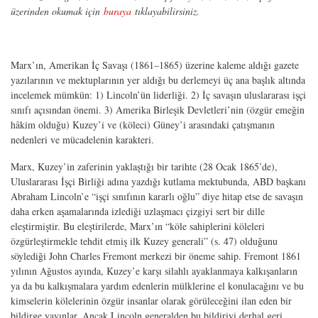
üzerinden okumak için
buraya
tıklayabilirsiniz.
Marx’ın, Amerikan İç Savaşı (1861–1865) üzerine kaleme aldığı gazete
yazılarının ve mektuplarının yer aldığı bu derlemeyi üç ana başlık altında
incelemek mümkün: 1) Lincoln’ün liderliği. 2) İç savaşın uluslararası işçi
sınıfı açısından önemi. 3) Amerika Birleşik Devletleri’nin (özgür emeğin
hâkim olduğu) Kuzey’i ve (köleci) Güney’i arasındaki çatışmanın
nedenleri ve mücadelenin karakteri.
Marx, Kuzey’in zaferinin yaklaştığı bir tarihte (28 Ocak 1865’de),
Uluslararası İşçi Birliği adına yazdığı kutlama mektubunda, ABD başkanı
Abraham Lincoln’e “işçi sınıfının kararlı oğlu” diye hitap etse de savaşın
daha erken aşamalarında izlediği uzlaşmacı çizgiyi sert bir dille
eleştirmiştir. Bu eleştirilerde, Marx’ın “köle sahiplerini köleleri
özgürleştirmekle tehdit etmiş ilk Kuzey generali” (s. 47) olduğunu
söylediği John Charles Fremont merkezi bir öneme sahip. Fremont 1861
yılının Ağustos ayında, Kuzey’e karşı silahlı ayaklanmaya kalkışanların
ya da bu kalkışmalara yardım edenlerin mülklerine el konulacağını ve bu
kimselerin kölelerinin özgür insanlar olarak görüleceğini ilan eden bir
bildirge yayınlar. Ancak Lincoln generalden bu bildiriyi derhal geri