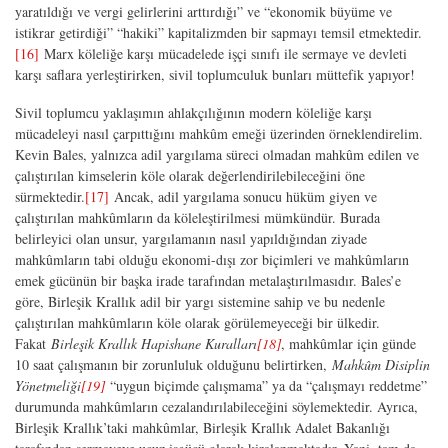
yaratıldığı ve vergi gelirlerini arttırdığı” ve “ekonomik büyüme ve
istikrar getirdiği” “hakiki” kapitalizmden bir sapmayı temsil etmektedir.
[16]
Marx köleliğe karşı mücadelede işçi sınıfı ile sermaye ve devleti
karşı saflara yerleştirirken, sivil toplumculuk bunları müttefik yapıyor!
Sivil toplumcu yaklaşımın ahlakçılığının modern köleliğe karşı
mücadeleyi nasıl çarpıttığını mahkûm emeği üzerinden örneklendirelim.
Kevin Bales, yalnızca adil yargılama süreci olmadan mahkûm edilen ve
çalıştırılan kimselerin köle olarak değerlendirilebileceğini öne
sürmektedir.
[17]
Ancak, adil yargılama sonucu hüküm giyen ve
çalıştırılan mahkûmların da köleleştirilmesi mümkündür. Burada
belirleyici olan unsur, yargılamanın nasıl yapıldığından ziyade
mahkûmların tabi olduğu ekonomi-dışı zor biçimleri ve mahkûmların
emek gücünün bir başka irade tarafından metalaştırılmasıdır. Bales’e
göre, Birleşik Krallık adil bir yargı sistemine sahip ve bu nedenle
çalıştırılan mahkûmların köle olarak görülemeyeceği bir ülkedir.
Fakat
Birleşik Krallık Hapishane Kuralları
[18]
, mahkûmlar için günde
10 saat çalışmanın bir zorunluluk olduğunu belirtirken,
Mahkûm Disiplin
Yönetmeliği
[19]
“uygun biçimde çalışmama” ya da “çalışmayı reddetme”
durumunda mahkûmların cezalandırılabileceğini söylemektedir. Ayrıca,
Birleşik Krallık’taki mahkûmlar, Birleşik Krallık Adalet Bakanlığı