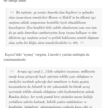
bir önerge sunar:
Bu toplantı, şu sıralar Amerika’dan İngiltere’ye gelmekte
olan isyancıların temsilcileri Mason ve Slidell’in bu ülkenin işçi
sınıfının ahlaki sempatisine kesinlikle layık olmadıklarını
kararlaştırır. Zira kendileri köle sahibi olmalarının yanı sıra tam
da şu anda Amerikan cumhuriyetine karşı isyana kalkışan ve tüm
ülkelerin işçi sınıfının sosyal ve politik haklarının yeminli düşmanı
olan zorba bir kliğin aleni temsilcileridirler (s. 69).
Kapital
’deki “uyanış” vurgusu, Lincoln’e yazılan mektupta da
yinelenmektedir:
Avrupa işçi sınıfı [...] köle sahipleri isyanının, mülkiyetin
emeğe karşı girişeceği haçlı seferinin tehlike çanı olduğunu ve
emekçiler nezdinde geleceğe dair umutların ve hatta geçmiş
kazanımların da Atlantik’in öte yakasındaki bu büyük savaş
içerisinde tehlike altında olduğunu vakit kaybetmeksizin anladı.
Bundan dolayı, her yerde pamuk krizi yüzünden maruz kaldığı
zorluklara sabırla katlandı, kölelik yanlısı müdahaleye ve
kendinden ‘üstünlerin’ sıkıştırmalarına coşkuyla karşı çıktı ve