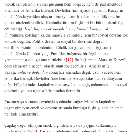
toprak sahiplerinin siyasal gücünün hem bölgede hem de parlamentoda
kırılması ve Amerika Birleşik Devletleri’nin siyasal yapısının Kuzey’in
öncülüğünde yeniden oluşturulmasıyla sınırlı kalan bir politik devrim
olarak nitelendirebiliriz. Kapitalist üretim ilişkileri bir bütün olarak ilga
edilmediği,
başlı başına
çok önemli bir toplumsal dönüşüm
olsa
da
yalnızca köleliğin kaldırılmasıyla yetinildiği için bir sosyal devrim söz
konusu değildir. Politik devrimin sosyal bir devrime doğru
evirilmemesinin bir nedeninin kölelik karşıtı cephenin işçi sınıfı
öncülüğünde Cumhuriyetçi Parti’den bağımsız bir örgütlenme
yaratamaması olduğu öne sürülebilir.
[12]
Bu bağlamda, Marx’ın Kuzey’i
desteklemesinin nedeni olarak şunu söyleyebiliriz: Amerikan İç
Savaşı,
anlık ve doğrudan
sonuçları açısından değil, uzun vadede hem
Amerika Birleşik Devletleri’nde hem de Avrupa kıtasında ve dünyanın
diğer bölgelerinde –kapitalizmden sosyalizme geçiş anlamında– bir sosyal
devrimin yolunu açması bakımından ilericidir.
Yazımızı şu sorunun cevabıyla sonlandıracağız: Marx’ın kapitalizm,
özgür olmayan emek ve devrim arasında kurduğu ilişki güncel anlamda
ne ifade etmektedir?
Çağdaş özgür olmayan emek biçimlerine ya da yaygın kullanımıyla
modern köleliğe
[13]
karşı mücadelenin sivil toplumculuğun etkisi altında