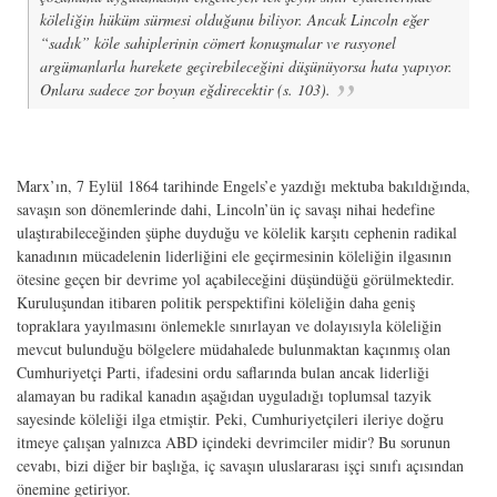
köleliğin hüküm sürmesi olduğunu biliyor. Ancak Lincoln eğer
“sadık” köle sahiplerinin cömert konuşmalar ve rasyonel
argümanlarla harekete geçirebileceğini düşünüyorsa hata yapıyor.
Onlara sadece zor boyun eğdirecektir (s. 103).
Marx’ın, 7 Eylül 1864 tarihinde Engels’e yazdığı mektuba bakıldığında,
savaşın son dönemlerinde dahi, Lincoln’ün iç savaşı nihai hedefine
ulaştırabileceğinden şüphe duyduğu ve kölelik karşıtı cephenin radikal
kanadının mücadelenin liderliğini ele geçirmesinin köleliğin ilgasının
ötesine geçen bir devrime yol açabileceğini düşündüğü görülmektedir.
Kuruluşundan itibaren politik perspektifini köleliğin daha geniş
topraklara yayılmasını önlemekle sınırlayan ve dolayısıyla köleliğin
mevcut bulunduğu bölgelere müdahalede bulunmaktan kaçınmış olan
Cumhuriyetçi Parti, ifadesini ordu saflarında bulan ancak liderliği
alamayan bu radikal kanadın aşağıdan uyguladığı toplumsal tazyik
sayesinde köleliği ilga etmiştir. Peki, Cumhuriyetçileri ileriye doğru
itmeye çalışan yalnızca ABD içindeki devrimciler midir? Bu sorunun
cevabı, bizi diğer bir başlığa, iç savaşın uluslararası işçi sınıfı açısından
önemine getiriyor.