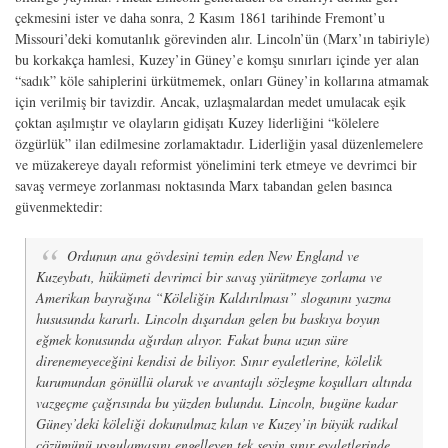
çekmesini ister ve daha sonra, 2 Kasım 1861 tarihinde Fremont’u
Missouri’deki komutanlık görevinden alır. Lincoln’ün (Marx’ın tabiriyle)
bu korkakça hamlesi, Kuzey’in Güney’e komşu sınırları içinde yer alan
“sadık” köle sahiplerini ürkütmemek, onları Güney’in kollarına atmamak
için verilmiş bir tavizdir. Ancak, uzlaşmalardan medet umulacak eşik
çoktan aşılmıştır ve olayların gidişatı Kuzey liderliğini “kölelere
özgürlük” ilan edilmesine zorlamaktadır. Liderliğin yasal düzenlemelere
ve müzakereye dayalı reformist yönelimini terk etmeye ve devrimci bir
savaş vermeye zorlanması noktasında Marx tabandan gelen basınca
güvenmektedir:
Ordunun ana gövdesini temin eden New England ve
Kuzeybatı, hükümeti devrimci bir savaş yürütmeye zorlama ve
Amerikan bayrağına “Köleliğin Kaldırılması” sloganını yazma
hususunda kararlı. Lincoln dışarıdan gelen bu baskıya boyun
eğmek konusunda ağırdan alıyor. Fakat buna uzun süre
direnemeyeceğini kendisi de biliyor. Sınır eyaletlerine, kölelik
kurumundan gönüllü olarak ve avantajlı sözleşme koşulları altında
vazgeçme çağrısında bu yüzden bulundu. Lincoln, bugüne kadar
Güney’deki köleliği dokunulmaz kılan ve Kuzey’in büyük radikal
çözümünü uygulamasını engelleyen tek şeyin sınır eyaletlerinde