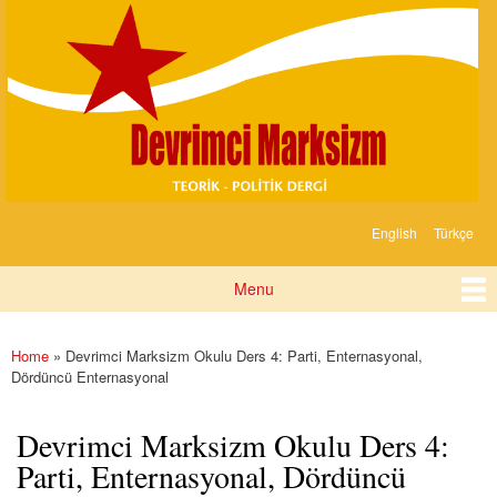
Devrimci
Skip to
Marksizm
main
content
English
Türkçe
Languages
Menu
Main menu
Home
» Devrimci Marksizm Okulu Ders 4: Parti, Enternasyonal,
You are here
Dördüncü Enternasyonal
Devrimci Marksizm Okulu Ders 4:
Parti, Enternasyonal, Dördüncü