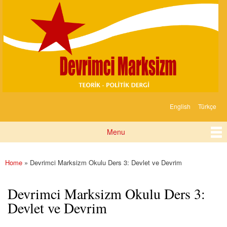
Devrimci
Skip to
Marksizm
main
content
English
Türkçe
Languages
Menu
Main menu
Home
» Devrimci Marksizm Okulu Ders 3: Devlet ve Devrim
You are here
Devrimci Marksizm Okulu Ders 3:
Devlet ve Devrim