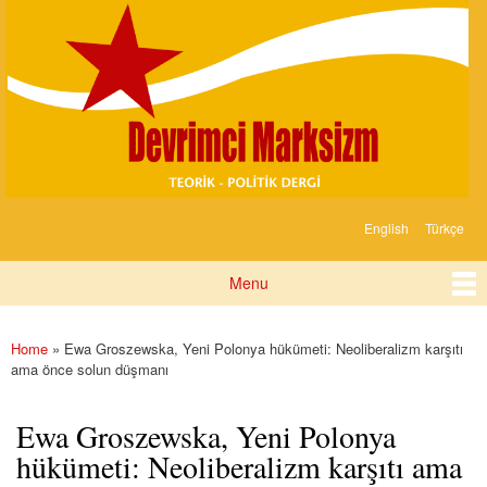
Devrimci
Skip to
Marksizm
main
content
English
Türkçe
Languages
Menu
Main menu
Home
» Ewa Groszewska, Yeni Polonya hükümeti: Neoliberalizm karşıtı
You are here
ama önce solun düşmanı
Ewa Groszewska, Yeni Polonya
hükümeti: Neoliberalizm karşıtı ama