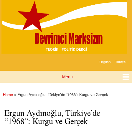
Devrimci
Skip to
Marksizm
main
content
English
Türkçe
Languages
Menu
Main menu
Home
» Ergun Aydınoğlu, Türkiye’de “1968”: Kurgu ve Gerçek
You are here
Ergun Aydınoğlu, Türkiye’de
“1968”: Kurgu ve Gerçek