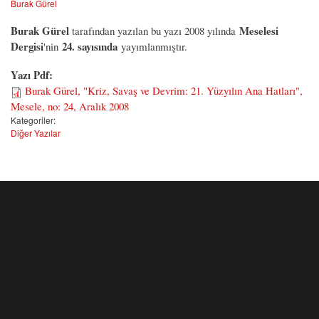
Burak Gürel
Burak Gürel
Meselesi
tarafından yazılan bu yazı 2008 yılında
Dergisi
24. sayısında
'nin
yayımlanmıştır.
Yazı Pdf:
Burak Gürel, "Kriz, Savaş ve Devrim: 21. Yüzyılın Ana Hatları",
Mesele, no: 24, Aralık 2008
Kategoriler:
Diğer Yazılar