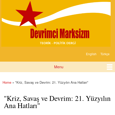
Devrimci
Skip to
Marksizm
main
content
English
Türkçe
Languages
Menu
Main menu
Home
» "Kriz, Savaş ve Devrim: 21. Yüzyılın Ana Hatları"
You are here
"Kriz, Savaş ve Devrim: 21. Yüzyılın
Ana Hatları"