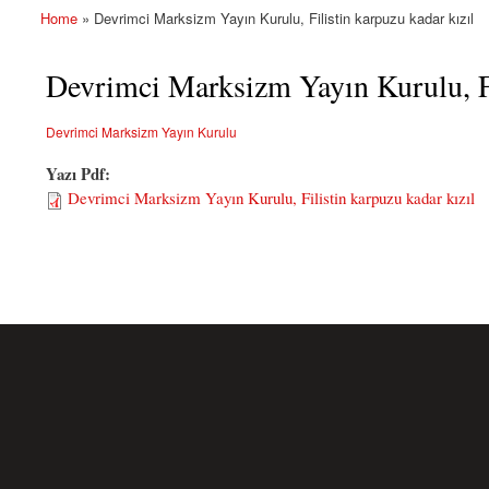
Home
» Devrimci Marksizm Yayın Kurulu, Filistin karpuzu kadar kızıl
You are here
Devrimci Marksizm Yayın Kurulu, Fi
Devrimci Marksizm Yayın Kurulu
Yazı Pdf:
Devrimci Marksizm Yayın Kurulu, Filistin karpuzu kadar kızıl