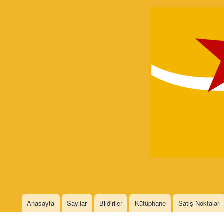
Devrimci
Marksizm
Languages
Anasayfa
Sayılar
Bildiriler
Kütüphane
Satış Noktaları
Main menu