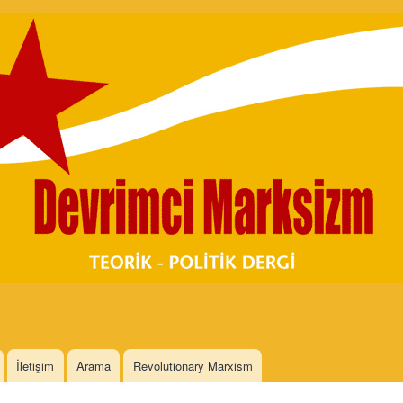
Skip to
main
content
İletişim
Arama
Revolutionary Marxism