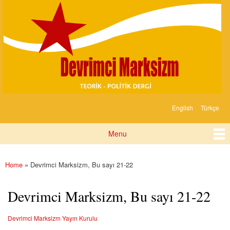
Devrimci
Skip to
Marksizm
main
content
English
Türkçe
Languages
Menu
Main menu
Home
» Devrimci Marksizm, Bu sayı 21-22
You are here
Devrimci Marksizm, Bu sayı 21-22
Devrimci Marksizm Yayın Kurulu