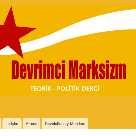
Skip to
main
content
İletişim
Arama
Revolutionary Marxism