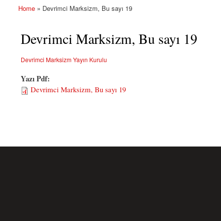
Home
» Devrimci Marksizm, Bu sayı 19
You are here
Devrimci Marksizm, Bu sayı 19
Devrimci Marksizm Yayın Kurulu
Yazı Pdf:
Devrimci Marksizm, Bu sayı 19