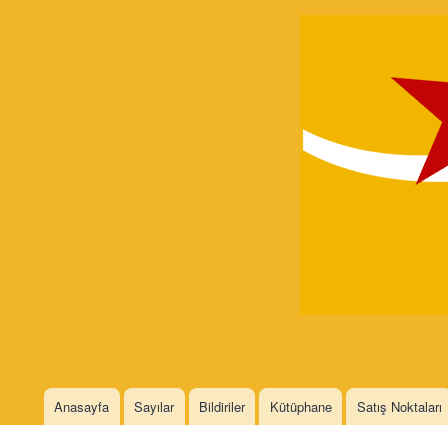
Devrimci
Marksizm
Languages
Anasayfa
Sayılar
Bildiriler
Kütüphane
Satış Noktaları
Main menu