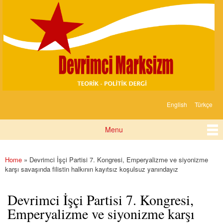
Devrimci
Skip to
Marksizm
main
content
English
Türkçe
Languages
Menu
Main menu
Home
» Devrimci İşçi Partisi 7. Kongresi, Emperyalizme ve siyonizme
You are here
karşı savaşında filistin halkının kayıtsız koşulsuz yanındayız
Devrimci İşçi Partisi 7. Kongresi,
Emperyalizme ve siyonizme karşı