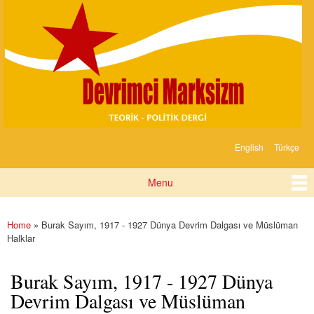
Devrimci
Skip to
Marksizm
main
content
English
Türkçe
Languages
Menu
Main menu
Home
» Burak Sayım, 1917 - 1927 Dünya Devrim Dalgası ve Müslüman
You are here
Halklar
Burak Sayım, 1917 - 1927 Dünya
Devrim Dalgası ve Müslüman