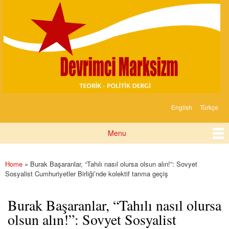
Devrimci
Skip to
Marksizm
main
content
English
Türkçe
Languages
Menu
Main menu
Home
» Burak Başaranlar, “Tahılı nasıl olursa olsun alın!”: Sovyet
You are here
Sosyalist Cumhuriyetler Birliği’nde kolektif tarıma geçiş
Burak Başaranlar, “Tahılı nasıl olursa
olsun alın!”: Sovyet Sosyalist