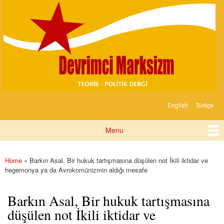
Devrimci
Skip to
Marksizm
main
content
English
Türkçe
Languages
Menu
Main menu
Home
» Barkın Asal, Bir hukuk tartışmasına düşülen not İkili iktidar ve
You are here
hegemonya ya da Avrokomünizmin aldığı mesafe
Barkın Asal, Bir hukuk tartışmasına
düşülen not İkili iktidar ve