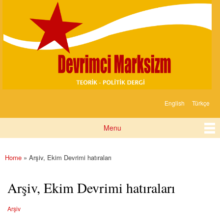
Devrimci
Skip to
Marksizm
main
content
English
Türkçe
Languages
Menu
Main menu
Home
» Arşiv, Ekim Devrimi hatıraları
You are here
Arşiv, Ekim Devrimi hatıraları
Arşiv