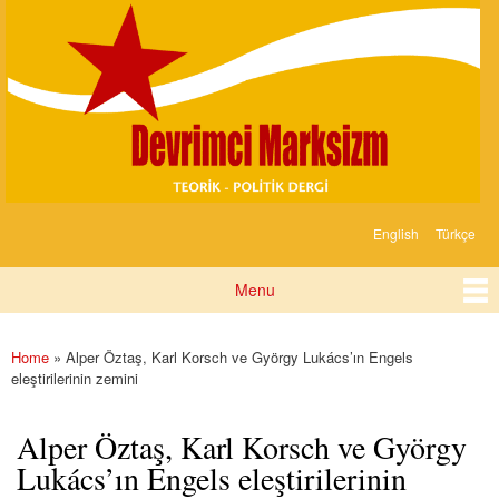
Devrimci
Skip to
Marksizm
main
content
English
Türkçe
Languages
Menu
Main menu
Home
» Alper Öztaş, Karl Korsch ve György Lukács’ın Engels
You are here
eleştirilerinin zemini
Alper Öztaş, Karl Korsch ve György
Lukács’ın Engels eleştirilerinin