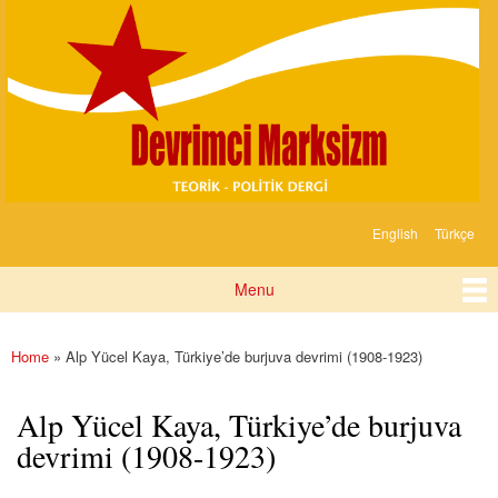
Devrimci
Skip to
Marksizm
main
content
English
Türkçe
Languages
Menu
Main menu
Home
» Alp Yücel Kaya, Türkiye’de burjuva devrimi (1908-1923)
You are here
Alp Yücel Kaya, Türkiye’de burjuva
devrimi (1908-1923)