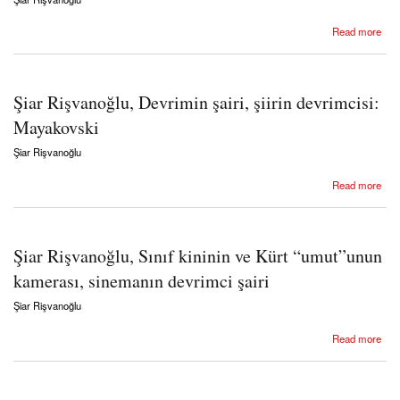
about Şiar Rişvanoğlu, “Her şeyin kıymetini bilen” Marksist şair, enternasyonalist “telkâri”
Read more
ustası: John Berger
Şiar Rişvanoğlu, Devrimin şairi, şiirin devrimcisi:
Mayakovski
Şiar Rişvanoğlu
about Şiar Rişvanoğlu, Devrimin şairi, şiirin devrimcisi: Mayakovski
Read more
Şiar Rişvanoğlu, Sınıf kininin ve Kürt “umut”unun
kamerası, sinemanın devrimci şairi
Şiar Rişvanoğlu
about Şiar Rişvanoğlu, Sınıf kininin ve Kürt “umut”unun kamerası, sinemanın devrimci
Read more
şairi