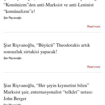
“Komünizm”den anti-Marksist ve anti-Leninist
“komünalizm”e!
Şiar Rişvanoğlu
about Şiar Rişvanoğlu, Bookchin’in “idealist” yolculuğu: “Komünizm”den anti-Marksist ve
Read more
anti-Leninist “komünalizm”e!
Şiar Rişvanoğlu, “Büyücü” Theodorakis artık
sonsuzluk sirtakisi yapacak!
Şiar Rişvanoğlu
about Şiar Rişvanoğlu, “Büyücü” Theodorakis artık sonsuzluk sirtakisi yapacak!
Read more
Şiar Rişvanoğlu, “Her şeyin kıymetini bilen”
Marksist şair, enternasyonalist “telkâri” ustası:
John Berger
Şiar Rişvanoğlu