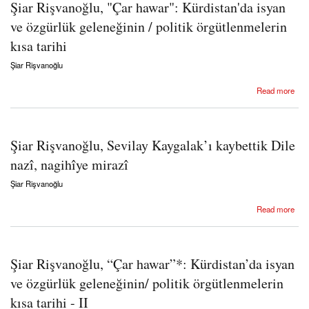
Şiar Rişvanoğlu, "Çar hawar": Kürdistan'da isyan
ve özgürlük geleneğinin / politik örgütlenmelerin
kısa tarihi
Şiar Rişvanoğlu
about Şiar Rişvanoğlu, "Çar hawar": Kürdistan'da isyan ve özgürlük geleneğinin / politik
Read more
örgütlenmelerin kısa tarihi
Şiar Rişvanoğlu, Sevilay Kaygalak’ı kaybettik Dile
nazî, nagihîye mirazî
Şiar Rişvanoğlu
about Şiar Rişvanoğlu, Sevilay Kaygalak’ı kaybettik Dile nazî, nagihîye mirazî
Read more
Şiar Rişvanoğlu, “Çar hawar”*: Kürdistan’da isyan
ve özgürlük geleneğinin/ politik örgütlenmelerin
kısa tarihi - II