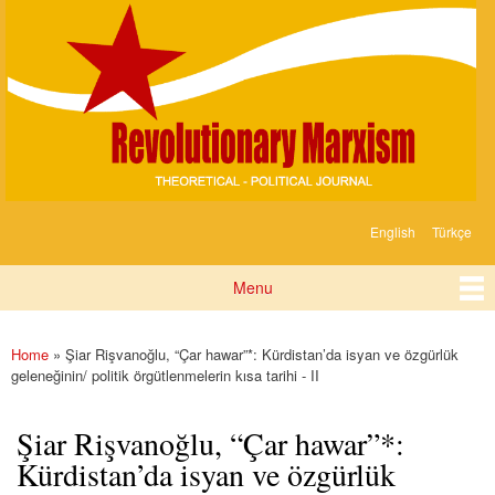
Devrimci
Skip to
Marksizm
main
content
English
Türkçe
Languages
Menu
Main menu
Home
» Şiar Rişvanoğlu, “Çar hawar”*: Kürdistan’da isyan ve özgürlük
You are here
geleneğinin/ politik örgütlenmelerin kısa tarihi - II
Şiar Rişvanoğlu, “Çar hawar”*:
Kürdistan’da isyan ve özgürlük