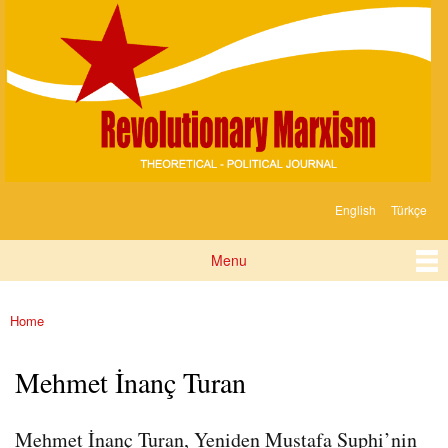
Devrimci
Skip to
Marksizm
main
content
English
Türkçe
Languages
Menu
Main menu
Home
You are here
Mehmet İnanç Turan
Mehmet İnanç Turan, Yeniden Mustafa Suphi’nin