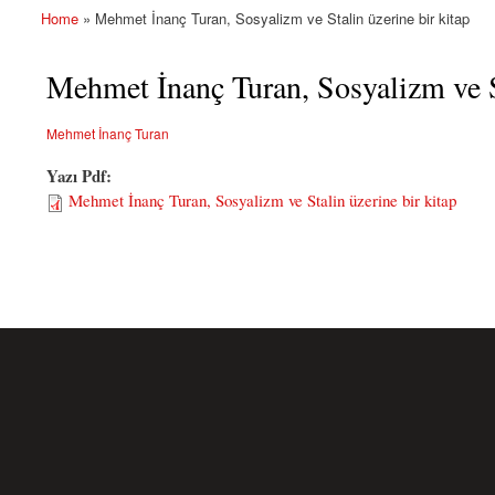
Home
» Mehmet İnanç Turan, Sosyalizm ve Stalin üzerine bir kitap
You are here
Mehmet İnanç Turan, Sosyalizm ve St
Mehmet İnanç Turan
Yazı Pdf:
Mehmet İnanç Turan, Sosyalizm ve Stalin üzerine bir kitap