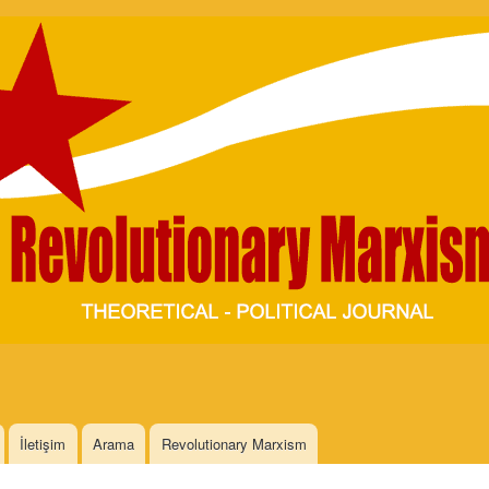
Skip to
main
content
İletişim
Arama
Revolutionary Marxism