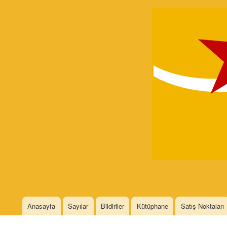
Devrimci
Marksizm
Languages
Anasayfa
Sayılar
Bildiriler
Kütüphane
Satış Noktaları
Main menu