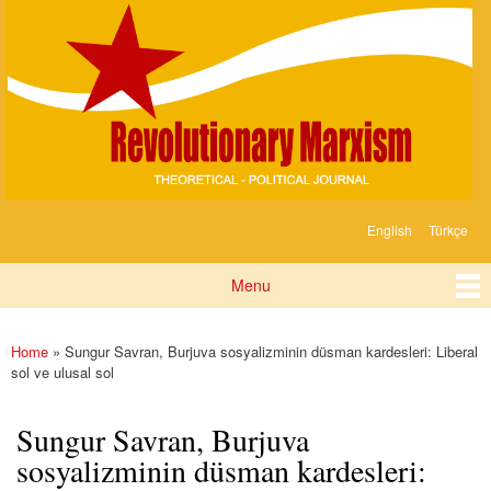
Devrimci
Skip to
Marksizm
main
content
English
Türkçe
Languages
Menu
Main menu
Home
» Sungur Savran, Burjuva sosyalizminin düsman kardesleri: Liberal
You are here
sol ve ulusal sol
Sungur Savran, Burjuva
sosyalizminin düsman kardesleri: