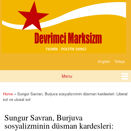
Devrimci
Skip to
Marksizm
main
content
English
Türkçe
Languages
Menu
Main menu
Home
» Sungur Savran, Burjuva sosyalizminin düsman kardesleri: Liberal
You are here
sol ve ulusal sol
Sungur Savran, Burjuva
sosyalizminin düsman kardesleri: