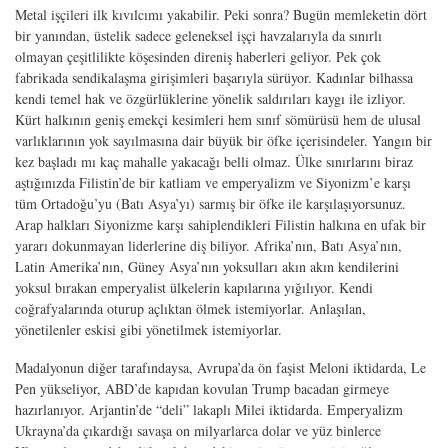
Metal işçileri ilk kıvılcımı yakabilir. Peki sonra? Bugün memleketin dört
bir yanından, üstelik sadece geleneksel işçi havzalarıyla da sınırlı
olmayan çeşitlilikte köşesinden direniş haberleri geliyor. Pek çok
fabrikada sendikalaşma girişimleri başarıyla sürüyor. Kadınlar bilhassa
kendi temel hak ve özgürlüklerine yönelik saldırıları kaygı ile izliyor.
Kürt halkının geniş emekçi kesimleri hem sınıf sömürüsü hem de ulusal
varlıklarının yok sayılmasına dair büyük bir öfke içerisindeler. Yangın bir
kez başladı mı kaç mahalle yakacağı belli olmaz. Ülke sınırlarını biraz
aştığınızda Filistin’de bir katliam ve emperyalizm ve Siyonizm’e karşı
tüm Ortadoğu’yu (Batı Asya’yı) sarmış bir öfke ile karşılaşıyorsunuz.
Arap halkları Siyonizme karşı sahiplendikleri Filistin halkına en ufak bir
yararı dokunmayan liderlerine diş biliyor. Afrika’nın, Batı Asya’nın,
Latin Amerika’nın, Güney Asya’nın yoksulları akın akın kendilerini
yoksul bırakan emperyalist ülkelerin kapılarına yığılıyor. Kendi
coğrafyalarında oturup açlıktan ölmek istemiyorlar. Anlaşılan,
yönetilenler eskisi gibi yönetilmek istemiyorlar.
Madalyonun diğer tarafındaysa, Avrupa’da ön faşist Meloni iktidarda, Le
Pen yükseliyor, ABD’de kapıdan kovulan Trump bacadan girmeye
hazırlanıyor. Arjantin’de “deli” lakaplı Milei iktidarda. Emperyalizm
Ukrayna’da çıkardığı savaşa on milyarlarca dolar ve yüz binlerce