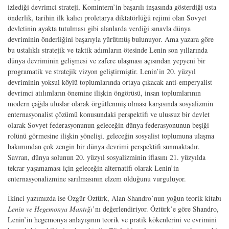
izlediği devrimci strateji, Komintern’in başarılı inşasında gösterdiği usta
önderlik, tarihin ilk kalıcı proletarya diktatörlüğü rejimi olan Sovyet
devletinin ayakta tutulması gibi alanlarda verdiği sınavla dünya
devriminin önderliğini başarıyla yürütmüş bulunuyor. Ama yazara göre
bu ustalıklı stratejik ve taktik adımların ötesinde Lenin son yıllarında
dünya devriminin gelişmesi ve zafere ulaşması açısından yepyeni bir
programatik ve stratejik vizyon geliştirmiştir. Lenin’in 20. yüzyıl
devriminin yoksul köylü toplumlarında ortaya çıkacak anti-emperyalist
devrimci atılımların önemine ilişkin öngörüsü, insan toplumlarının
modern çağda uluslar olarak örgütlenmiş olması karşısında sosyalizmin
enternasyonalist çözümü konusundaki perspektifi ve ulussuz bir devlet
olarak Sovyet federasyonunun geleceğin dünya federasyonunun beşiği
rolünü görmesine ilişkin yönelişi, geleceğin sosyalist toplumuna ulaşma
bakımından çok zengin bir dünya devrimi perspektifi sunmaktadır.
Savran, dünya solunun 20. yüzyıl sosyalizminin iflasını 21. yüzyılda
tekrar yaşamaması için geleceğin alternatifi olarak Lenin’in
enternasyonalizmine sarılmasının elzem olduğunu vurguluyor.
İkinci yazımızda ise Özgür Öztürk, Alan Shandro’nun yoğun teorik kitabı
Lenin ve Hegemonya Mantığı
’nı değerlendiriyor. Öztürk’e göre Shandro,
Lenin’in hegemonya anlayışının teorik ve pratik kökenlerini ve evrimini