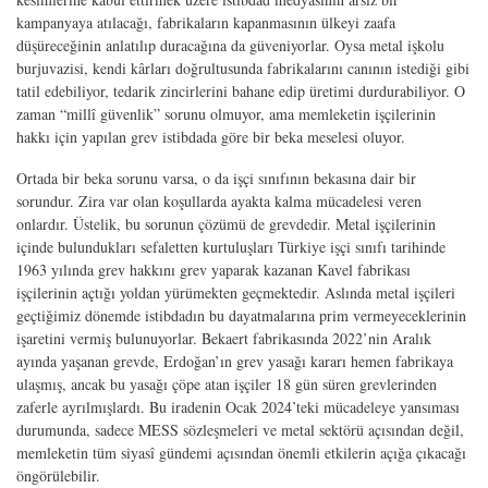
kampanyaya atılacağı, fabrikaların kapanmasının ülkeyi zaafa
düşüreceğinin anlatılıp duracağına da güveniyorlar. Oysa metal işkolu
burjuvazisi, kendi kârları doğrultusunda fabrikalarını canının istediği gibi
tatil edebiliyor, tedarik zincirlerini bahane edip üretimi durdurabiliyor. O
zaman “millî güvenlik” sorunu olmuyor, ama memleketin işçilerinin
hakkı için yapılan grev istibdada göre bir beka meselesi oluyor.
Ortada bir beka sorunu varsa, o da işçi sınıfının bekasına dair bir
sorundur. Zira var olan koşullarda ayakta kalma mücadelesi veren
onlardır. Üstelik, bu sorunun çözümü de grevdedir. Metal işçilerinin
içinde bulundukları sefaletten kurtuluşları Türkiye işçi sınıfı tarihinde
1963 yılında grev hakkını grev yaparak kazanan Kavel fabrikası
işçilerinin açtığı yoldan yürümekten geçmektedir. Aslında metal işçileri
geçtiğimiz dönemde istibdadın bu dayatmalarına prim vermeyeceklerinin
işaretini vermiş bulunuyorlar. Bekaert fabrikasında 2022’nin Aralık
ayında yaşanan grevde, Erdoğan’ın grev yasağı kararı hemen fabrikaya
ulaşmış, ancak bu yasağı çöpe atan işçiler 18 gün süren grevlerinden
zaferle ayrılmışlardı. Bu iradenin Ocak 2024’teki mücadeleye yansıması
durumunda, sadece MESS sözleşmeleri ve metal sektörü açısından değil,
memleketin tüm siyasî gündemi açısından önemli etkilerin açığa çıkacağı
öngörülebilir.