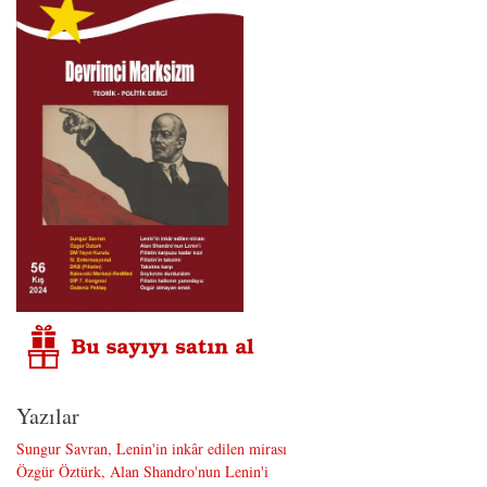
Yazılar
Sungur Savran, Lenin'in inkâr edilen mirası
Özgür Öztürk, Alan Shandro'nun Lenin'i