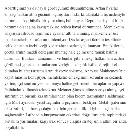
Abarttığımız ya da hayal gördüğümüz düşünülmesin. Artan fiyatlar
emekçi halkın alım gücünü biçmiş durumda, kiralardaki artış nedeniyle
barınma hakkı büyük bir yara almış bulunuyor. Depreme dayanıklı bir
barınma olanağına kavuşmak ise açıkça hayal durumunda. Memleketin
anayasası istibdad rejimince ayaklar altına alınmış, mahkemeler üst
mahkemelerin kararlarını dinlemiyor. Devlet asgarî ücretin tespitinde
açlık sınırının inebileceği kadar altına sarkmış bulunuyor. Emeklilerin,
çocuklarının maddî desteğine muhtaç hale gelmesine ramak kalmış
durumda. Bunların tamamının ve bunlar gibi emekçi halkımızın acilen
çözülmesi gereken sorunlarının varlığına karşılık istibdad rejimi el
altından hilafet tartışmalarını devreye sokuyor, Anayasa Mahkemesi’nin
kapatılmasını konuşuyor, memleketin emekçisinin sorunlarını çözmek
yerine, işçi sınıfını yeniden reaya haline getirmenin hesaplarını yapıyor.
İstibdadın kullanışlı teknokratı Mehmet Şimşek eline sopayı almış, işçi
sınıfının en önemli kazanımlarından olan kıdem tazminatına saldırmak
için Mart ayındaki yerel seçimlerin geçmesini bekliyor. Metal işçilerinin
olası zaferi, bu havayı dağıtmak için gereken ilk itkiyi emekçi halka
sağlayabilir. İstibdadın burjuvazinin çıkarları doğrultusunda toplumdaki
birtakım yarılmaları kaşıyarak sonuca ulaşma stratejisinin altını bir anda
boşaltabilir.