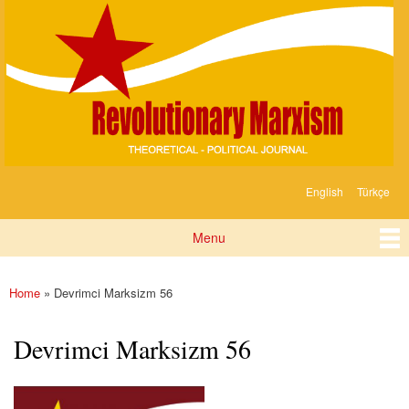
Devrimci
Skip to
Marksizm
main
content
English
Türkçe
Languages
Menu
Main menu
Home
» Devrimci Marksizm 56
You are here
Devrimci Marksizm 56