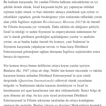
Bu katliam karşısında, bir yandan Filistin halkının mücadelesine en iyi
şekilde destek olmak, İsrail karşısında hiçbir şey yapmayan istibdad
rejimini teşhir etmek ve bazı önlemler almaya yöneltmek için eylem ve
etkinlikler yaparken, geride bıraktığımız yılın sonlarında raflardaki yerini
alan yıllık İngilizce seçkimiz
Revolutionary Marxism 2023
’de de önemli
bir Filistin dosyasına yer vermiştik. Daha sıklıkla ele aldığımız şekliyle,
İsrail’in niteliği ve neden Siyonizm’in emperyalizmin mütemmim bir
cüz’ü olarak görülmesi gerektiğini açıkladığımız yazılar ve analizler
yerine, en az bunlar kadar önemli bir konuyu, yani Stalinizm’in
Siyonizm karşısında yalpalayan tavrını ve buna karşı Dördüncü
Enternasyonal geleneğinin sağlam duruşunu İngilizce seçkimizden sonra
buraya da taşıyoruz.
Söz konusu dosya bunun delillerini ortaya koyan yazılar içeriyor.
Bunların ilki, 1947 yılına ait olup, Nekbe’nin hemen öncesinde ve taksîm
kararının hemen ardından Dördüncü Enternasyonal’in aynı isimli
dergisinde (
Quatrième Internationale
) editoryal olarak yayınlanan
belgedir ve Stalinizmin taksîm kararını destekleyen ve İsrail’in
kurulmasına yol açan kararlarının tam aksi istikamettedir. İkinci belge de
aynı döneme ait olup, bu kez aynı siyasî pozisyonun Dördüncü
Enternasyonal’in Filistin seksiyonu tarafından da ortaya konduğunu
gösteren bir metindir. Bunları izleyen ve devrimci Marksistlerin bugünkü