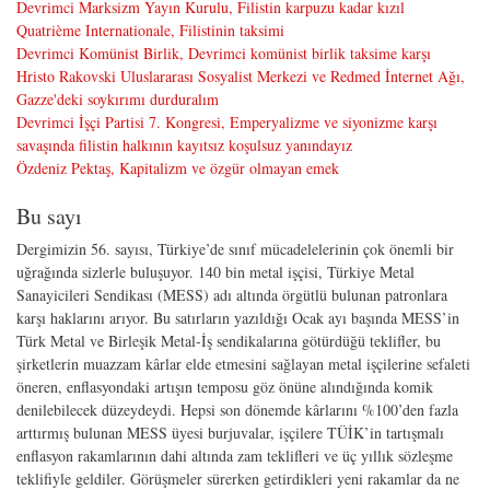
Devrimci Marksizm Yayın Kurulu, Filistin karpuzu kadar kızıl
Quatrième Internationale, Filistinin taksimi
Devrimci Komünist Birlik, Devrimci komünist birlik taksime karşı
Hristo Rakovski Uluslararası Sosyalist Merkezi ve Redmed İnternet Ağı,
Gazze'deki soykırımı durduralım
Devrimci İşçi Partisi 7. Kongresi, Emperyalizme ve siyonizme karşı
savaşında filistin halkının kayıtsız koşulsuz yanındayız
Özdeniz Pektaş, Kapitalizm ve özgür olmayan emek
Bu sayı
Dergimizin 56. sayısı, Türkiye’de sınıf mücadelelerinin çok önemli bir
uğrağında sizlerle buluşuyor. 140 bin metal işçisi, Türkiye Metal
Sanayicileri Sendikası (MESS) adı altında örgütlü bulunan patronlara
karşı haklarını arıyor. Bu satırların yazıldığı Ocak ayı başında MESS’in
Türk Metal ve Birleşik Metal-İş sendikalarına götürdüğü teklifler, bu
şirketlerin muazzam kârlar elde etmesini sağlayan metal işçilerine sefaleti
öneren, enflasyondaki artışın temposu göz önüne alındığında komik
denilebilecek düzeydeydi. Hepsi son dönemde kârlarını %100’den fazla
arttırmış bulunan MESS üyesi burjuvalar, işçilere TÜİK’in tartışmalı
enflasyon rakamlarının dahi altında zam teklifleri ve üç yıllık sözleşme
teklifiyle geldiler. Görüşmeler sürerken getirdikleri yeni rakamlar da ne