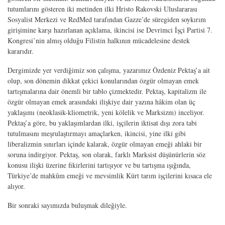
tutumlarını gösteren iki metinden ilki Hristo Rakovski Uluslararası
Sosyalist Merkezi ve RedMed tarafından Gazze’de süregiden soykırım
girişimine karşı hazırlanan açıklama, ikincisi ise Devrimci İşçi Partisi 7.
Kongresi’nin almış olduğu Filistin halkının mücadelesine destek
kararıdır.
Dergimizde yer verdiğimiz son çalışma, yazarımız Özdeniz Pektaş’a ait
olup, son dönemin dikkat çekici konularından özgür olmayan emek
tartışmalarına dair önemli bir tablo çizmektedir. Pektaş, kapitalizm ile
özgür olmayan emek arasındaki ilişkiye dair yazına hâkim olan üç
yaklaşımı (neoklasik-kliometrik, yeni kölelik ve Marksizm) inceliyor.
Pektaş’a göre, bu yaklaşımlardan ilki, işçilerin iktisat dışı zora tabi
tutulmasını meşrulaştırmayı amaçlarken, ikincisi, yine ilki gibi
liberalizmin sınırları içinde kalarak, özgür olmayan emeği ahlaki bir
soruna indirgiyor. Pektaş, son olarak, farklı Marksist düşünürlerin söz
konusu ilişki üzerine fikirlerini tartışıyor ve bu tartışma ışığında,
Türkiye’de mahkûm emeği ve mevsimlik Kürt tarım işçilerini kısaca ele
alıyor.
Bir sonraki sayımızda buluşmak dileğiyle.