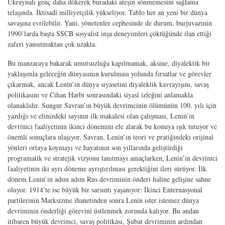
Ukraynalı genç daha dökerek buradaki ateşin sönmemesini sağlama
telaşında. İktisadî milliyetçilik yükseliyor. Tablo her an yeni bir dünya
savaşına evrilebilir. Yani, yönetenler cephesinde de durum, burjuvazinin
1990’larda başta SSCB sosyalist inşa deneyimleri çöktüğünde ilan ettiği
zaferi yansıtmaktan çok uzakta.
Bu manzaraya bakarak umutsuzluğa kapılmamak, aksine, diyalektik bir
yaklaşımla geleceğin dünyasının kurulması yolunda fırsatlar ve görevler
çıkarmak, ancak Lenin’in dünya siyasetini diyalektik kavrayışını, savaş
politikasını ve Cihan Harbi sonrasındaki siyasî izleğini anlamakla
olanaklıdır. Sungur Savran’ın büyük devrimcinin ölümünün 100. yılı için
yazdığı ve elinizdeki sayının ilk makalesi olan çalışması, Lenin’in
devrimci faaliyetinin ikinci dönemini ele alarak bu konuya ışık tutuyor ve
önemli sonuçlara ulaşıyor. Savran, Lenin’in teori ve pratiğindeki orijinal
yönleri ortaya koymayı ve hayatının son yıllarında geliştirdiği
programatik ve stratejik vizyonu tanıtmayı amaçlarken, Lenin’in devrimci
faaliyetinin iki ayrı döneme ayrıştırılması gerektiğini ileri sürüyor. İlk
dönem Lenin’in adım adım Rus devriminin önderi haline gelişine sahne
oluyor. 1914’te ise büyük bir sarsıntı yaşanıyor: İkinci Enternasyonal
partilerinin Marksizme ihanetinden sonra Lenin ister istemez dünya
devriminin önderliği görevini üstlenmek zorunda kalıyor. Bu andan
itibaren büyük devrimci, savaş politikası, Şubat devriminin ardından