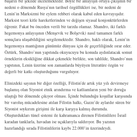
başarılı bir şekilde incelemektedir. Böyle bir anlayışın ortaya çıkışının bir
nedeni o dönemde Rusya’nın tarihsel özgüllükleri ise, bir nedeni de
Lenin’in Marksizmi bir eylem rehberi olarak kabul eden kavrayışıdır.
Marksist teori kitle hareketlerinden ve değişen siyasal konjonktürlerden
öğrenir. Fakat bu önceden verili bir tarzda olamaz. Shandro, iki farklı
hegemonya anlayışının (Menşevik ve Bolşevik) nasıl tamamen farklı
sonuçlara ulaşabildiğini sergilemektedir. Shandro, haklı olarak, Lenin’in
hegemonya mantığının günümüz dünyası için de geçerliliğinde ısrar eder.
Öztürk, Shandro’nun yapıtında okuyucuyu bu konuda aydınlatacak somut
örneklerin eksikliğine dikkat çekmekle birlikte, son tahlilde, Shandro’nun
yapıtının, Lenin üzerine son zamanlarda büyüyen literatüre özgün ve
değerli bir katkı oluşturduğunu vurguluyor.
Elinizdeki sayının bir diğer özelliği, Filistin’de artık yüz yılı devirmeye
başlamış olan Siyonist etnik arındırma ve katliamların yeni bir doruğa
ulaştığı bir dönemde çıkıyor olması. İçinde bulunduğu koşullar karşısında
bir varoluş mücadelesine atılan Filistin halkı, Gazze’de aylardır süren bir
Siyonist soykırım girişimi ile karşı karşıya kalmış durumda.
Oluşturdukları tünel sistemi ile kahramanca direnen Filistinlilere İsrail
karadan tanklarla, havadan ise uçaklarıyla saldırıyor. Bu yazının
hazırlandığı sırada Filistinlilerin kaybı 22.000’in üzerindeydi.