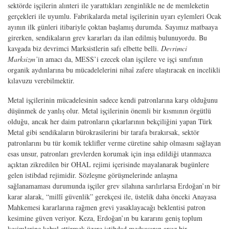
sektörde işçilerin alınteri ile yarattıkları zenginlikle ne de memleketin
gerçekleri ile uyumlu. Fabrikalarda metal işçilerinin uyarı eylemleri Ocak
ayının ilk günleri itibariyle çoktan başlamış durumda. Sayımız matbaaya
girerken, sendikaların grev kararları da ilan edilmiş bulunuyordu. Bu
kavgada biz devrimci Marksistlerin safı elbette belli.
Devrimci
Marksizm’
in amacı da, MESS’i ezecek olan işçilere ve işçi sınıfının
organik aydınlarına bu mücadelelerini nihaî zafere ulaştıracak en incelikli
kılavuzu verebilmektir.
Metal işçilerinin mücadelesinin sadece kendi patronlarına karşı olduğunu
düşünmek de yanlış olur. Metal işçilerinin önemli bir kısmının örgütlü
olduğu, ancak her daim patronların çıkarlarının bekçiliğini yapan Türk
Metal gibi sendikaların bürokrasilerini bir tarafa bırakırsak, sektör
patronlarını bu tür komik teklifler verme cüretine sahip olmasını sağlayan
esas unsur, patronları grevlerden korumak için inşa edildiği utanmazca
açıktan zikredilen bir OHAL rejimi içerisinde mayalanarak bugünlere
gelen istibdad rejimidir. Sözleşme görüşmelerinde anlaşma
sağlanamaması durumunda işçiler grev silahına sarılırlarsa Erdoğan’ın bir
karar alarak, “millî güvenlik” gerekçesi ile, üstelik daha önceki Anayasa
Mahkemesi kararlarına rağmen grevi yasaklayacağı beklentisi patron
kesimine güven veriyor. Keza, Erdoğan’ın bu kararını geniş toplum
kesimlerine kabul ettirmek üzere istibdad medyasının arsız bir