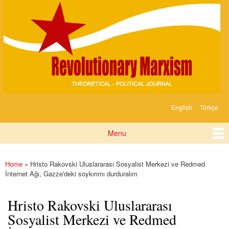
Devrimci
Skip to
Marksizm
main
content
English
Türkçe
Languages
Menu
Main menu
Home
» Hristo Rakovski Uluslararası Sosyalist Merkezi ve Redmed
You are here
İnternet Ağı, Gazze'deki soykırımı durduralım
Hristo Rakovski Uluslararası
Sosyalist Merkezi ve Redmed