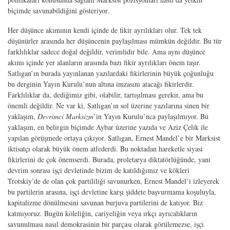
biçimde savunabildiğini gösteriyor.
Her düşünce akımının kendi içinde de fikir ayrılıkları olur. Tek tek
düşünürler arasında her düşüncenin paylaşılması mümkün değildir. Bu tür
farklılıklar sadece doğal değildir, verimlidir bile. Ama aynı düşünce
akımı içinde yer alanların arasında bazı fikir ayrılıkları önem taşır.
Satlıgan’ın burada yayınlanan yazılardaki fikirlerinin büyük çoğunluğu
bu derginin Yayın Kurulu’nun altına imzasını atacağı fikirlerdir.
Farklılıklar da, dediğimiz gibi, olabilir, tartışılması gerekir, ama bu
önemli değildir. Ne var ki, Satlıgan’ın sol üzerine yazılarına sinen bir
yaklaşım,
Devrimci Marksizm
’in Yayın Kurulu’nca paylaşılmıyor. Bu
yaklaşım, en belirgin biçimde Aybar üzerine yazıda ve Aziz Çelik ile
yapılan görüşmede ortaya çıkıyor. Satlıgan, Ernest Mandel’e bir Marksist
iktisatçı olarak büyük önem atfederdi. Bu noktadan hareketle siyasi
fikirlerini de çok önemserdi. Burada, proletarya diktatörlüğünde, yani
devrim sonrası işçi devletinde bizim de katıldığımız ve kökleri
Trotskiy’de de olan çok partililiği savunurken, Ernest Mandel’i izleyerek
bu partilerin arasına, işçi devletine karşı şiddete başvurmama koşuluyla,
kapitalizme dönülmesini savunan burjuva partilerini de katıyor. Biz
katmıyoruz. Bugün köleliğin, cariyeliğin veya ırkçı ayrıcalıkların
savunulması nasıl demokrasinin bir parçası olarak görülemezse, işçi