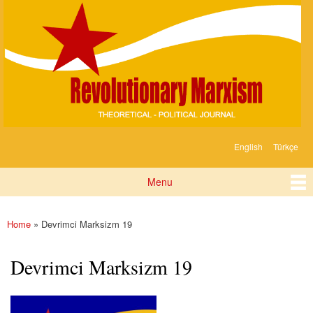
Devrimci
Skip to
Marksizm
main
content
English
Türkçe
Languages
Menu
Main menu
Home
» Devrimci Marksizm 19
You are here
Devrimci Marksizm 19