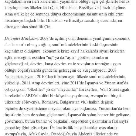
kapitalizmin en ileri kalelerinin yaşamakta olduğu ağır çelişkilerle henüz
karşılaşmamış ülkelerdeki (Çin, Hindistan, Brezilya vb.) hızlı büyüme.
Ama o ülkeler de sonunda dünya ekonomisinin sarsıntısının etkilerini
hissetmeye başladı bile. Hindistan ve Brezilya sarsılmış durumda, en
direngen olan şimdilik Çin.
Devrimci Marksizm
, 2008’de açılmış olan dönemin yeniliğinin ekonomik
alanla sınırlı olmayacağını, sınıf mücadelelerinin keskinleşmesinin
kaçınılmaz olduğunu, ekonomik krize zayıf halkalarda siyasi krizlerin
eşlik edeceğini, eskiden “uç” ya da “aşırı” görülen akımların
güçleneceğini, devrim, karşı devrim ve iç savaşların toprağın uygun
olduğu coğrafyalarda gündeme geleceğini de vurguluyordu. 2008
Yunanistan isyanı, 2010’dan itibaren aynı ülkede sınıf mücadelelerinin
yükselişi, 2011 Arap devrimleri, yine 2011’de İspanya ve Yunanistan’da
ortaya çıkan “öfkeliler” ya da “meydanlar” hareketleri, Wall Street işgali
hareketinin ABD’nin dört bir köşesine yayılması, Avrupa’nın birçok
ülkesinde (Slovenya, Romanya, Bulgaristan vb.) halkın değişik
biçimlerde siyasi sisteme meydan okumaya başlaması, Yunanistan’da hem
faşistlerin hem de solun güçlenmesi, İspanya’da solun benzer bir gelişme
göstermesi, bütün bunlar ve başkaları, öngörülen çalkantıların fazlasıyla
gerçekleştiğini gösteriyor. Üstüne üstlük bu çalkantılar esas olarak
Avrupa’sıyla, Afrika’sıyla, Ortadoğu’suyla Akdeniz ülkelerinde ve