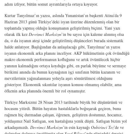
adım izliyor, bütün somut ayrıntılarıyla ortaya koyuyor.
Kurtar Tanyılmaz’ın yazısı, aslında Yunanistan’ın başkenti Atina’da 9
Haziran 2013 günü Türkiye’deki isyan üzerine düzenlenmiş olan bir
toplantıda yapmış olduğu konuşmanın geliştirilmiş biçimi. Yani yazı
olarak ilk kez
Devrimci Marksizm
’in bu sayısı için kaleme alınmış olsa
da, o da isyanın ateşi içinde geliştirilmiş düşünceleri burada sistematik
halde anlatıyor. Başlığından da anlaşılacağı gibi, Tanyılmaz’ın yazısı
isyanın ekonomik arka planını inceliyor. AKP hükümetinin çok övündüğü
makro ekonomik performansın kofluğunu ve artık övünülecek hiçbir
yanının kalmadığını ortaya koyduğu gibi, en parlak büyüme ve sermaye
birikimi anında da bunun kaynağının işçi sınıfının bütün kazanım ve
mevzilerinin yağmalanması yoluyla aşırı sömürülmesi olduğunu
gösteriyor. Ekonomik sıkıntılar isyanın konusu olmamış olabilir, ama
öfkenin arka planında önemli bir rol oynamıştır.
Türkiye Marksizmi 28 Nisan 2013 tarihinde büyük bir düşünürünü ve
hocasını yitirdi. Bütün hayatını hastalıklarla boğuşarak geçiren, buna
rağmen hiç durmadan çalışan, öğrenen, geliştiren dostumuz, hocamız,
yoldaşımız Nail Satlıgan, son hastalığına yenik düştü. Satlıgan bizim yol
arkadaşımızdı.
Devrimci Marksizm
’in esin kaynağı
Onbirinci Tez
’de ve
doğrudan doğruya öncülümüz olan
Sınıf Bilinci
’nde elinizdeki dergiyi