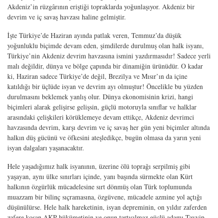
Akdeniz’in rüzgârının eriştiği topraklarda yoğunlaşıyor. Akdeniz bir
devrim ve iç savaş havzası haline gelmiştir.
İşte Türkiye’de Haziran ayında patlak veren, Temmuz’da düşük
yoğunluklu biçimde devam eden, şimdilerde durulmuş olan halk isyanı,
Türkiye’nin Akdeniz devrim havzasına ismini yazdırmasıdır! Sadece yerli
malı değildir, dünya ve bölge çapında bir dinamiğin ürünüdür. O kadar
ki, Haziran sadece Türkiye’de değil, Brezilya ve Mısır’ın da içine
katıldığı bir üçlüde isyan ve devrim ayı olmuştur! Öncelikle bu yüzden
durulmasını beklemek yanlış olur. Dünya ekonomisinin krizi, hangi
biçimleri alarak gelişirse gelişsin, güçlü motoruyla sınıflar ve halklar
arasındaki çelişkileri körüklemeye devam ettikçe, Akdeniz devrimci
havzasında devrim, karşı devrim ve iç savaş her gün yeni biçimler altında
halkın düş gücünü ve öfkesini ateşledikçe, bugün olmasa da yarın yeni
isyan dalgaları yaşanacaktır.
Hele yaşadığımız halk isyanının, üzerine ölü toprağı serpilmiş gibi
yaşayan, aynı ülke sınırları içinde, yanı başında sürmekte olan Kürt
halkının özgürlük mücadelesine sırt dönmüş olan Türk toplumunda
muazzam bir bilinç sıçramasına, özgüvene, mücadele azmine yol açtığı
düşünülürse. Hele halk hareketinin, isyan depreminin, on yıldır zaferden
zafere koşan AKP hükümetinin ve onun tartışılmaz güçlü adamı Tayyip