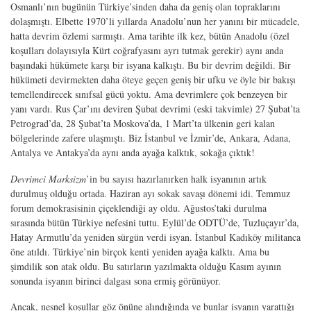
Osmanlı’nın bugünün Türkiye’sinden daha da geniş olan topraklarını
dolaşmıştı. Elbette 1970’li yıllarda Anadolu’nun her yanını bir mücadele,
hatta devrim özlemi sarmıştı. Ama tarihte ilk kez, bütün Anadolu (özel
koşulları dolayısıyla Kürt coğrafyasını ayrı tutmak gerekir) aynı anda
başındaki hükümete karşı bir isyana kalkıştı. Bu bir devrim değildi. Bir
hükümeti devirmekten daha öteye geçen geniş bir ufku ve öyle bir bakışı
temellendirecek sınıfsal gücü yoktu. Ama devrimlere çok benzeyen bir
yanı vardı. Rus Çar’ını deviren Şubat devrimi (eski takvimle) 27 Şubat’ta
Petrograd’da, 28 Şubat’ta Moskova’da, 1 Mart’ta ülkenin geri kalan
bölgelerinde zafere ulaşmıştı. Biz İstanbul ve İzmir’de, Ankara, Adana,
Antalya ve Antakya’da aynı anda ayağa kalktık, sokağa çıktık!
Devrimci Marksizm
’in bu sayısı hazırlanırken halk isyanının artık
durulmuş olduğu ortada. Haziran ayı sokak savaşı dönemi idi. Temmuz
forum demokrasisinin çiçeklendiği ay oldu. Ağustos’taki durulma
sırasında bütün Türkiye nefesini tuttu. Eylül’de ODTÜ’de, Tuzluçayır’da,
Hatay Armutlu’da yeniden sürgün verdi isyan. İstanbul Kadıköy militanca
öne atıldı. Türkiye’nin birçok kenti yeniden ayağa kalktı. Ama bu
şimdilik son atak oldu. Bu satırların yazılmakta olduğu Kasım ayının
sonunda isyanın birinci dalgası sona ermiş görünüyor.
Ancak, nesnel koşullar göz önüne alındığında ve bunlar isyanın yarattığı