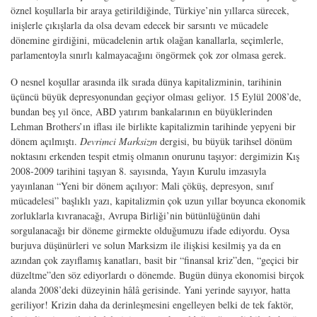
öznel koşullarla bir araya getirildiğinde, Türkiye’nin yıllarca sürecek,
inişlerle çıkışlarla da olsa devam edecek bir sarsıntı ve mücadele
dönemine girdiğini, mücadelenin artık olağan kanallarla, seçimlerle,
parlamentoyla sınırlı kalmayacağını öngörmek çok zor olmasa gerek.
O nesnel koşullar arasında ilk sırada dünya kapitalizminin, tarihinin
üçüncü büyük depresyonundan geçiyor olması geliyor. 15 Eylül 2008’de,
bundan beş yıl önce, ABD yatırım bankalarının en büyüklerinden
Lehman Brothers’ın iflası ile birlikte kapitalizmin tarihinde yepyeni bir
dönem açılmıştı.
Devrimci Marksizm
dergisi, bu büyük tarihsel dönüm
noktasını erkenden tespit etmiş olmanın onurunu taşıyor: dergimizin Kış
2008-2009 tarihini taşıyan 8. sayısında, Yayın Kurulu imzasıyla
yayınlanan “Yeni bir dönem açılıyor: Mali çöküş, depresyon, sınıf
mücadelesi” başlıklı yazı, kapitalizmin çok uzun yıllar boyunca ekonomik
zorluklarla kıvranacağı, Avrupa Birliği’nin bütünlüğünün dahi
sorgulanacağı bir döneme girmekte olduğumuzu ifade ediyordu. Oysa
burjuva düşünürleri ve solun Marksizm ile ilişkisi kesilmiş ya da en
azından çok zayıflamış kanatları, basit bir “finansal kriz”den, “geçici bir
düzeltme”den söz ediyorlardı o dönemde. Bugün dünya ekonomisi birçok
alanda 2008’deki düzeyinin hâlâ gerisinde. Yani yerinde sayıyor, hatta
geriliyor! Krizin daha da derinleşmesini engelleyen belki de tek faktör,