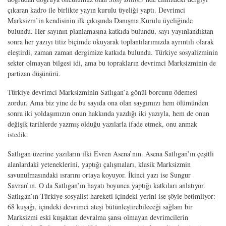
çıkaran kadro ile birlikte yayın kurulu üyeliği yaptı. Devrimci
Marksizm’in kendisinin ilk çıkışında Danışma Kurulu üyeliğinde
bulundu. Her sayının planlamasına katkıda bulundu, sayı yayınlandıktan
sonra her yazıyı titiz biçimde okuyarak toplantılarımızda ayrıntılı olarak
eleştirdi, zaman zaman dergimize katkıda bulundu. Türkiye sosyalizminin
sekter olmayan bilgesi idi, ama bu toprakların devrimci Marksizminin de
partizan düşünürü.
Türkiye devrimci Marksizminin Satlıgan’a gönül borcunu ödemesi
zordur. Ama biz yine de bu sayıda ona olan saygımızı hem ölümünden
sonra iki yoldaşımızın onun hakkında yazdığı iki yazıyla, hem de onun
değişik tarihlerde yazmış olduğu yazılarla ifade etmek, onu anmak
istedik.
Satlıgan üzerine yazıların ilki Evren Asena’nın. Asena Satlıgan’ın çeşitli
alanlardaki yeteneklerini, yaptığı çalışmaları, klasik Marksizmin
savunulmasındaki ısrarını ortaya koyuyor. İkinci yazı ise Sungur
Savran’ın. O da Satlıgan’ın hayatı boyunca yaptığı katkıları anlatıyor.
Satlıgan’ın Türkiye sosyalist hareketi içindeki yerini ise şöyle betimliyor:
68 kuşağı, içindeki devrimci ateşi bütünleştirebileceği sağlam bir
Marksizmi eski kuşaktan devralma şansı olmayan devrimcilerin