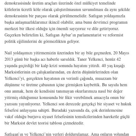
demokrasisinde üretim araçları üzerinde özel mülkiyet temelinde
kitlelerin ücretli köle olarak çalıştırılmasının savunulması da aynı şekilde
demokrasinin bir parçası olarak görülmemelidir. Satlıgan yoldaşımızla
başka anlaşmazlıklarımız ikincil olabilir, ama bunu devrimci programın
merkezi bir ilkesi olduğu için önemli sayıyoruz ve dile getiriyoruz.
Geçerken belirtelim ki, Satlıgan Aybar’ın parlamentarist ve reformist
politik eğilimlerini de görmezlikten geliyor.
Nail yoldaşımızı yitirmemizin üzerinden bir ay bile geçmeden, 20 Mayıs
2013 günü bir başka acı haberle sarsıldık. Taner Yelkenci, henüz 42
yaşında geçirdiği bir kalp krizi sonunda hayatını yitirdi. 40 yaş kuşağı
Marksistlerinin en çalışkanlarından, en derin düşünürlerinden olan
Yelkenci’yi, gerçekten hayatının en verimli çağında, muazzam bir
düşünme ve üretme çabasının içine girmişken kaybettik. Bu sayıda hem
onu anmak, hem de kendisini tanımayan okurlarımıza nasıl bir değer
yitirmiş olduğumuz konusunda bir fikir verebilmek amacıyla onun bir
yazısını yayınlıyoruz. Yelkenci son derecede gerçekçi bir siyaset ve hukuk
felsefesi anlayışına sahipti. Buradaki yazısında da, çok derinlemesine
vakıf olduğu burjuva siyaset felsefesinin temsilcilerinden hareketle güçlü
bir Marksist devlet teorisi tablosu çizmektedir.
Satlıgan’ın ve Yelkenci’nin yerleri doldurulamaz. Ama onların yolundan