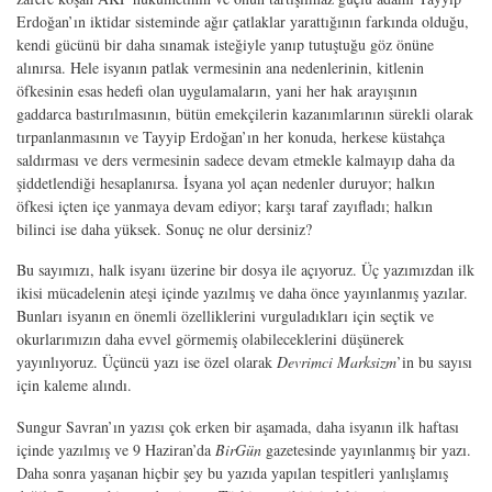
Erdoğan’ın iktidar sisteminde ağır çatlaklar yarattığının farkında olduğu,
kendi gücünü bir daha sınamak isteğiyle yanıp tutuştuğu göz önüne
alınırsa. Hele isyanın patlak vermesinin ana nedenlerinin, kitlenin
öfkesinin esas hedefi olan uygulamaların, yani her hak arayışının
gaddarca bastırılmasının, bütün emekçilerin kazanımlarının sürekli olarak
tırpanlanmasının ve Tayyip Erdoğan’ın her konuda, herkese küstahça
saldırması ve ders vermesinin sadece devam etmekle kalmayıp daha da
şiddetlendiği hesaplanırsa. İsyana yol açan nedenler duruyor; halkın
öfkesi içten içe yanmaya devam ediyor; karşı taraf zayıfladı; halkın
bilinci ise daha yüksek. Sonuç ne olur dersiniz?
Bu sayımızı, halk isyanı üzerine bir dosya ile açıyoruz. Üç yazımızdan ilk
ikisi mücadelenin ateşi içinde yazılmış ve daha önce yayınlanmış yazılar.
Bunları isyanın en önemli özelliklerini vurguladıkları için seçtik ve
okurlarımızın daha evvel görmemiş olabileceklerini düşünerek
yayınlıyoruz. Üçüncü yazı ise özel olarak
Devrimci Marksizm
’in bu sayısı
için kaleme alındı.
Sungur Savran’ın yazısı çok erken bir aşamada, daha isyanın ilk haftası
içinde yazılmış ve 9 Haziran’da
BirGün
gazetesinde yayınlanmış bir yazı.
Daha sonra yaşanan hiçbir şey bu yazıda yapılan tespitleri yanlışlamış