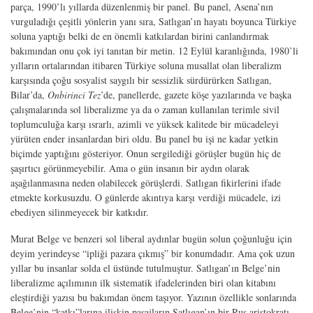
parça, 1990’lı yıllarda düzenlenmiş bir panel. Bu panel, Asena’nın
vurguladığı çeşitli yönlerin yanı sıra, Satlıgan’ın hayatı boyunca Türkiye
soluna yaptığı belki de en önemli katkılardan birini canlandırmak
bakımından onu çok iyi tanıtan bir metin. 12 Eylül karanlığında, 1980’li
yılların ortalarından itibaren Türkiye soluna musallat olan liberalizm
karşısında çoğu sosyalist saygılı bir sessizlik sürdürürken Satlıgan,
Bilar’da,
Onbirinci Tez
’de, panellerde, gazete köşe yazılarında ve başka
çalışmalarında sol liberalizme ya da o zaman kullanılan terimle sivil
toplumculuğa karşı ısrarlı, azimli ve yüksek kalitede bir mücadeleyi
yürüten ender insanlardan biri oldu. Bu panel bu işi ne kadar yetkin
biçimde yaptığını gösteriyor. Onun sergilediği görüşler bugün hiç de
şaşırtıcı görünmeyebilir. Ama o gün insanın bir aydın olarak
aşağılanmasına neden olabilecek görüşlerdi. Satlıgan fikirlerini ifade
etmekte korkusuzdu. O günlerde akıntıya karşı verdiği mücadele, izi
ebediyen silinmeyecek bir katkıdır.
Murat Belge ve benzeri sol liberal aydınlar bugün solun çoğunluğu için
deyim yerindeyse “ipliği pazara çıkmış” bir konumdadır. Ama çok uzun
yıllar bu insanlar solda el üstünde tutulmuştur. Satlıgan’ın Belge’nin
liberalizme açılımının ilk sistematik ifadelerinden biri olan kitabını
eleştirdiği yazısı bu bakımdan önem taşıyor. Yazının özellikle sonlarında
Belge’nin “katkı”larına ilişkin pasajların Satlıgan’ın bir Rus aristokratı