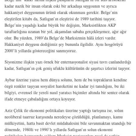
kadar nazik bir insan olarak eski bir arkadaşa saygısının ve ayrıca
hakkaniyet duygusunun ürünü olarak okunması gerekir. Belge’nin
eleştirilen kitabı da, Satlıgan’ın eleştirisi de 1989 tarihini taşıyor.
Belge’nin yaşadığı kadar büyük bir değişim, Marksistlikten AKP
taraftarlığına uzanan bir yol, akşamdan sabaha gerçekleşemez, ağır ağır
olur. Bu yüzden, 1989’da Belge’de Marksizmin hâlâ izleri vardır.
Hakkaniyet duygusu dediğimiz şey bununla ilgilidir. Aynı hoşgörüyü
2000’li yıllarda göstereceğini sanmıyoruz.
Siyonizme ilişkin yazı örnek bir enternasyonalist siyasi tavrı canlandırdığı
kadar, Satlıgan’ın çok geniş ufuklu kültürünün de şaşırtıcı izlerini taşıyor.
Aybar üzerine yazısı hem dünya solunu, hem de bu toprakların kendine
özgü renkler taşıyan sosyalist hareketini ne kadar iyi tanıdığını, bu iki
bilgiyi, evrensel ile yereli nasıl yaratıcı biçimler altında bir sentez olarak
ifade etmeye çabaladığını ortaya koyuyor.
Aziz Çelik ile ekonomi politikaları üzerine yaptığı tartışma ise, solun
neoliberal taarruz karşısında neredeyse çözüldüğü, planlamayı, kamu
mülkiyetini, hatta basit devlet müdahalesini bile savunmaktan utandığı bir
dönemde, 1980li ve 1990’lı yıllarda Satlıgan’ın solun ekonomi
politikaları konusunda sağlam Marksist pozisyonları nasıl da yetkin