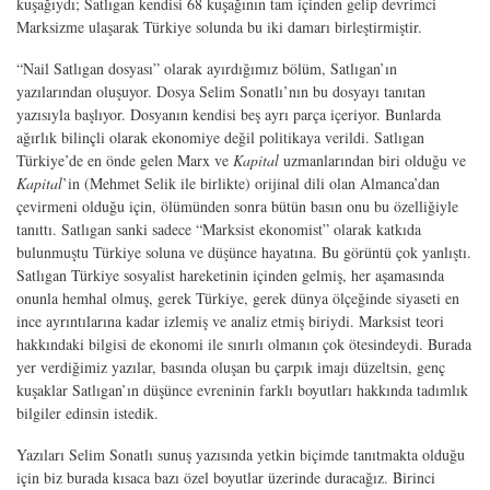
kuşağıydı; Satlıgan kendisi 68 kuşağının tam içinden gelip devrimci
Marksizme ulaşarak Türkiye solunda bu iki damarı birleştirmiştir.
“Nail Satlıgan dosyası” olarak ayırdığımız bölüm, Satlıgan’ın
yazılarından oluşuyor. Dosya Selim Sonatlı’nın bu dosyayı tanıtan
yazısıyla başlıyor. Dosyanın kendisi beş ayrı parça içeriyor. Bunlarda
ağırlık bilinçli olarak ekonomiye değil politikaya verildi. Satlıgan
Türkiye’de en önde gelen Marx ve
Kapital
uzmanlarından biri olduğu ve
Kapital
’in (Mehmet Selik ile birlikte) orijinal dili olan Almanca’dan
çevirmeni olduğu için, ölümünden sonra bütün basın onu bu özelliğiyle
tanıttı. Satlıgan sanki sadece “Marksist ekonomist” olarak katkıda
bulunmuştu Türkiye soluna ve düşünce hayatına. Bu görüntü çok yanlıştı.
Satlıgan Türkiye sosyalist hareketinin içinden gelmiş, her aşamasında
onunla hemhal olmuş, gerek Türkiye, gerek dünya ölçeğinde siyaseti en
ince ayrıntılarına kadar izlemiş ve analiz etmiş biriydi. Marksist teori
hakkındaki bilgisi de ekonomi ile sınırlı olmanın çok ötesindeydi. Burada
yer verdiğimiz yazılar, basında oluşan bu çarpık imajı düzeltsin, genç
kuşaklar Satlıgan’ın düşünce evreninin farklı boyutları hakkında tadımlık
bilgiler edinsin istedik.
Yazıları Selim Sonatlı sunuş yazısında yetkin biçimde tanıtmakta olduğu
için biz burada kısaca bazı özel boyutlar üzerinde duracağız. Birinci