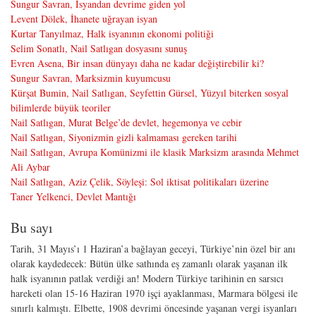
Sungur Savran, İsyandan devrime giden yol
Levent Dölek, İhanete uğrayan isyan
Kurtar Tanyılmaz, Halk isyanının ekonomi politiği
Selim Sonatlı, Nail Satlıgan dosyasını sunuş
Evren Asena, Bir insan dünyayı daha ne kadar değiştirebilir ki?
Sungur Savran, Marksizmin kuyumcusu
Kürşat Bumin, Nail Satlıgan, Seyfettin Gürsel, Yüzyıl biterken sosyal
bilimlerde büyük teoriler
Nail Satlıgan, Murat Belge’de devlet, hegemonya ve cebir
Nail Satlıgan, Siyonizmin gizli kalmaması gereken tarihi
Nail Satlıgan, Avrupa Komünizmi ile klasik Marksizm arasında Mehmet
Ali Aybar
Nail Satlıgan, Aziz Çelik, Söyleşi: Sol iktisat politikaları üzerine
Taner Yelkenci, Devlet Mantığı
Bu sayı
Tarih, 31 Mayıs’ı 1 Haziran’a bağlayan geceyi, Türkiye’nin özel bir anı
olarak kaydedecek: Bütün ülke sathında eş zamanlı olarak yaşanan ilk
halk isyanının patlak verdiği an! Modern Türkiye tarihinin en sarsıcı
hareketi olan 15-16 Haziran 1970 işçi ayaklanması, Marmara bölgesi ile
sınırlı kalmıştı. Elbette, 1908 devrimi öncesinde yaşanan vergi isyanları