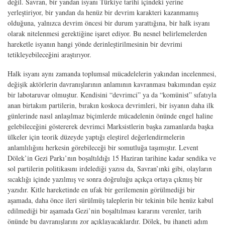
değil. Savran, bir yandan isyanı Türkiye tarihi içindeki yerine
yerleştiriyor, bir yandan da henüz bir devrim karakteri kazanmamış
olduğuna, yalnızca devrim öncesi bir durum yarattığına, bir halk isyanı
olarak nitelenmesi gerektiğine işaret ediyor. Bu nesnel belirlemelerden
hareketle isyanın hangi yönde derinleştirilmesinin bir devrimi
tetikleyebileceğini araştırıyor.
Halk isyanı aynı zamanda toplumsal mücadelelerin yakından incelenmesi,
değişik aktörlerin davranışlarının anlamının kavranması bakımından eşsiz
bir labotaruvar olmuştur. Kendisini “devrimci” ya da “komünist” sıfatıyla
anan birtakım partilerin, bırakın koskoca devrimleri, bir isyanın daha ilk
günlerinde nasıl anlaşılmaz biçimlerde mücadelenin önünde engel haline
gelebileceğini göstererek devrimci Marksistlerin başka zamanlarda başka
ülkeler için teorik düzeyde yaptığı eleştirel değerlendirmelerin
anlamlılığını herkesin görebileceği bir somutluğa taşımıştır. Levent
Dölek’in Gezi Parkı’nın boşaltıldığı 15 Haziran tarihine kadar sendika ve
sol partilerin politikasını irdelediği yazısı da, Savran’ınki gibi, olayların
sıcaklığı içinde yazılmış ve sonra doğruluğu açıkça ortaya çıkmış bir
yazıdır. Kitle hareketinde en ufak bir gerilemenin görülmediği bir
aşamada, daha önce ileri sürülmüş taleplerin bir tekinin bile henüz kabul
edilmediği bir aşamada Gezi’nin boşaltılması kararını verenler, tarih
önünde bu davranışlarını zor açıklayacaklardır. Dölek, bu ihaneti adım