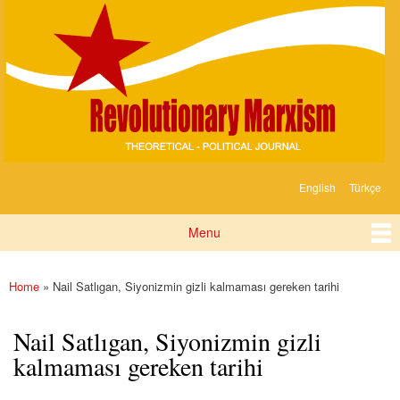
Devrimci
Skip to
Marksizm
main
content
English
Türkçe
Languages
Menu
Main menu
Home
» Nail Satlıgan, Siyonizmin gizli kalmaması gereken tarihi
You are here
Nail Satlıgan, Siyonizmin gizli
kalmaması gereken tarihi