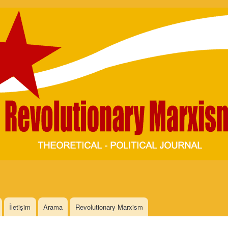
Skip to
main
content
İletişim
Arama
Revolutionary Marxism