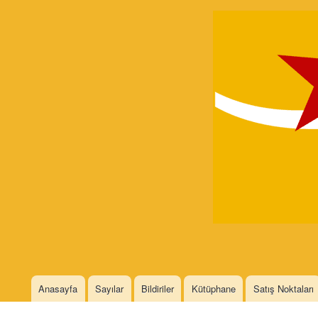
Devrimci
Marksizm
Languages
Anasayfa
Sayılar
Bildiriler
Kütüphane
Satış Noktaları
Main menu