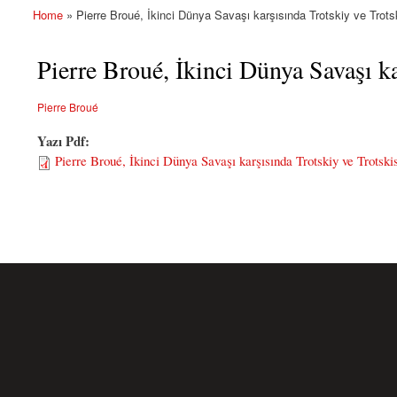
Home
» Pierre Broué, İkinci Dünya Savaşı karşısında Trotskiy ve Trotsk
You are here
Pierre Broué, İkinci Dünya Savaşı ka
Pierre Broué
Yazı Pdf:
Pierre Broué, İkinci Dünya Savaşı karşısında Trotskiy ve Trotskis