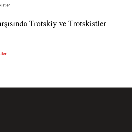
istler
rşısında Trotskiy ve Trotskistler
tler