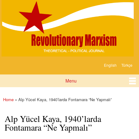
Devrimci
Skip to
Marksizm
main
content
English
Türkçe
Languages
Menu
Main menu
Home
» Alp Yücel Kaya, 1940’larda Fontamara “Ne Yapmalı”
You are here
Alp Yücel Kaya, 1940’larda
Fontamara “Ne Yapmalı”