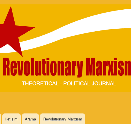
Skip to
main
content
İletişim
Arama
Revolutionary Marxism