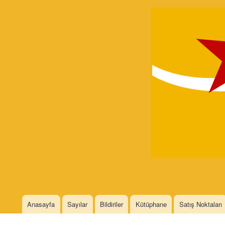
Devrimci
Marksizm
Languages
Anasayfa
Sayılar
Bildiriler
Kütüphane
Satış Noktaları
Main menu