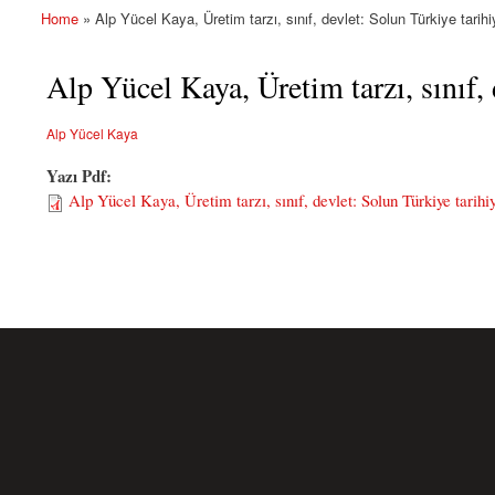
Home
» Alp Yücel Kaya, Üretim tarzı, sınıf, devlet: Solun Türkiye tarihi
You are here
Alp Yücel Kaya, Üretim tarzı, sınıf, 
Alp Yücel Kaya
Yazı Pdf:
Alp Yücel Kaya, Üretim tarzı, sınıf, devlet: Solun Türkiye tarihiy