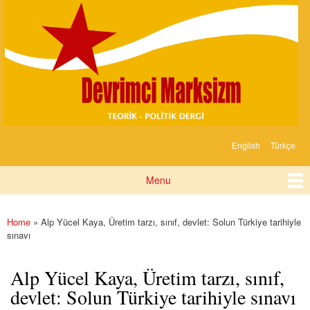
Devrimci
Skip to
Marksizm
main
content
English
Türkçe
Languages
Menu
Main menu
Home
» Alp Yücel Kaya, Üretim tarzı, sınıf, devlet: Solun Türkiye tarihiyle
You are here
sınavı
Alp Yücel Kaya, Üretim tarzı, sınıf,
devlet: Solun Türkiye tarihiyle sınavı