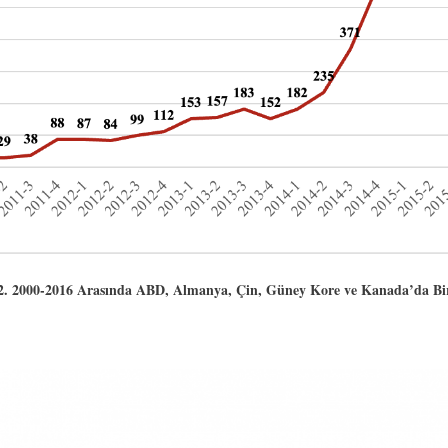
2. 2000-2016 Arasında ABD, Almanya, Çin, Güney Kore ve Kanada’da Birim
i-2022-11-30-223553.png