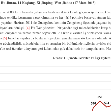
 Hu Jintao, Li Keqiang, Xi Jinping, Wen Jiabao (17 Mart 2013)
u ve 2000’lerin başında çalışmaya başlayan ikinci kuşak göçmen işçiler ise kölel
cinde sendika kurmanın yasak olmasına ve her türlü polisiye baskıya rağmen fabr
ş yaptılar. Haziran 2011’de Guangzhou kentinin Zengcheng ilçesinde yaşanan is
 isyanlara dönüştü.
[4]
Hu-Wen yönetimi, bir yandan işçi mücadelelerine karşı b
sini onayladı ve zaman zaman teşvik etti. 2008’de çıkarılan İş Sözleşmesi Yasası 
ne
[5]
baskılar yapılsa da bunların topyekûn yasaklanması söz konusu olmadı. Ay
 güçlendirildi, mücadelelerinin en azından bir bölümünde işçilerin tavizler eld
’de reel ücretler dünyanın geri kalanından çok daha hızlı bir tempoda arttı. Her
Grafik 1. Çin’de Grevler ve İşçi Eylem
i-2022-11-30-223405.png