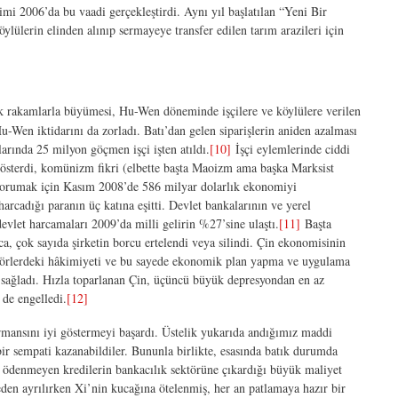
imi 2006’da bu vaadi gerçekleştirdi. Aynı yıl başlatılan “Yeni Bir
ylülerin elinden alınıp sermayeye transfer edilen tarım arazileri için
k rakamlarla büyümesi, Hu-Wen döneminde işçilere ve köylülere verilen
Wen iktidarını da zorladı. Batı’dan gelen siparişlerin aniden azalması
rında 25 milyon göçmen işçi işten atıldı.
[10]
İşçi eylemlerinde ciddi
ş gösterdi, komünizm fikri (elbette başta Maoizm ama başka Marksist
 korumak için Kasım 2008’de 586 milyar dolarlık ekonomiyi
rcadığı paranın üç katına eşitti. Devlet bankalarının ve yerel
vlet harcamaları 2009’da milli gelirin %27’sine ulaştı.
[11]
Başta
ca, çok sayıda şirketin borcu ertelendi veya silindi. Çin ekonomisinin
sektörlerdeki hâkimiyeti ve bu sayede ekonomik plan yapma ve uygulama
ni sağladı. Hızla toparlanan Çin, üçüncü büyük depresyondan en az
de engelledi.
[12]
mansını iyi göstermeyi başardı. Üstelik yukarıda andığımız maddi
bir sempati kazanabildiler. Bununla birlikte, esasında batık durumda
ri ödenmeyen kredilerin bankacılık sektörüne çıkardığı büyük maliyet
den ayrılırken Xi’nin kucağına ötelenmiş, her an patlamaya hazır bir