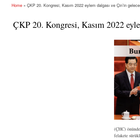
Home
» ÇKP 20. Kongresi, Kasım 2022 eylem dalgası ve Çin’in gelece
You are here
ÇKP 20. Kongresi, Kasım 2022 eylem
(ÇHC) önündeki
felakete sürük