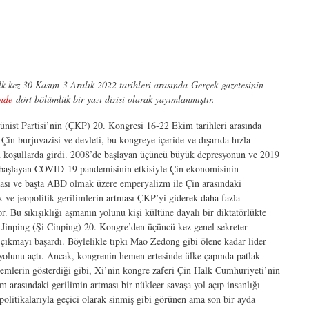
lk kez 30 Kasım-3 Aralık 2022 tarihleri arasında Gerçek gazetesinin
inde
dört bölümlük bir yazı dizisi olarak yayımlanmıştır.
nist Partisi’nin (ÇKP) 20. Kongresi 16-22 Ekim tarihleri arasında
 Çin burjuvazisi ve devleti, bu kongreye içeride ve dışarıda hızla
n koşullarda girdi. 2008’de başlayan üçüncü büyük depresyonun ve 2019
başlayan COVID-19 pandemisinin etkisiyle Çin ekonomisinin
ası ve başta ABD olmak üzere emperyalizm ile Çin arasındaki
ve jeopolitik gerilimlerin artması ÇKP’yi giderek daha fazla
yor. Bu sıkışıklığı aşmanın yolunu kişi kültüne dayalı bir diktatörlükte
 Jinping (Şi Cinping) 20. Kongre’den üçüncü kez genel sekreter
 çıkmayı başardı. Böylelikle tıpkı Mao Zedong gibi ölene kadar lider
yolunu açtı. Ancak, kongrenin hemen ertesinde ülke çapında patlak
emlerin gösterdiği gibi, Xi’nin kongre zaferi Çin Halk Cumhuriyeti’nin
 arasındaki gerilimin artması bir nükleer savaşa yol açıp insanlığı
politikalarıyla geçici olarak sinmiş gibi görünen ama son bir ayda