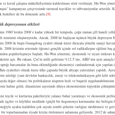
in ve kırsal çalışma mükellefiyetinin kaldırılması sözü verilmişti. Hu-Wen yönet
nşası” kampanyası çerçevesinde tarımsal teşvikler ve sübvansiyonlar artırıldı. Kö
k bedelleri de bu dönemde arttı.
[9]
k depresyonun etkileri
in 1980’lerden 2008’e kadar yüksek bir tempoda, çoğu zaman çift haneli yıllı
di zeminini oluşturuyordu. Ancak, 2008’de başlayan üçüncü büyük depresyon Hu-
im 2008’de başta Guangdong eyaleti olmak üzere ihracata yönelik sanayi havzala
ldü. 2008 krizinin ertesinde öğrenci gençlik içinde sol radikalleşme eğilimi ba
niden popülerleşmeye başladı. Hu-Wen yönetimi, ekonomik ve siyasi istikrarı
ketini açtı. Bu rakam, Çin’in milli gelirinin %12.5’ine, ABD’nin aynı amaçla ha
aptığı harcamalar da buna eklendiğinde ekonomiyi canlandırmak için yapılan de
 Batı eyaletleri olmak üzere ülke çapında büyük altyapı yatırımları yapıldı. Ayrı
izmi niteliği (yani devletin bankacılık, enerji ve telekomünikasyon gibi kilit 
kayda değer olması) bu politikaların nispeten hızlı ve başarılı uygulanabilmesi
omi haline geldi, dinamizmi sayesinde dünya ekonomisinin topyekûn çöküşünü 
i teşvik ve kurtarma paketleriyle yalancı bahar yaratmayı ve ekonomik perfor
inde işçiler ve köylüler nezdinde (güçlü bir hegemonya kurmasalar da) belirgin 
esteğiyle ayakta kalabilen çok sayıda zombi şirketin varlığını sürdürmesi ve ge
cı bir toparlanmadan ziyade krizin ötelenmesi anlamına geliyordu. 2012’de sahne