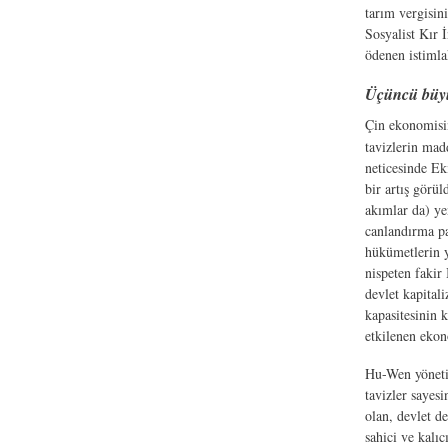
tarım vergisin
Sosyalist Kır İ
ödenen istimla
Üçüncü büyü
Çin ekonomisin
tavizlerin mad
neticesinde Ek
bir artış görü
akımlar da) ye
canlandırma pa
hükümetlerin y
nispeten fakir
devlet kapital
kapasitesinin 
etkilenen ekon
Hu-Wen yönetim
tavizler sayes
olan, devlet d
sahici ve kalı