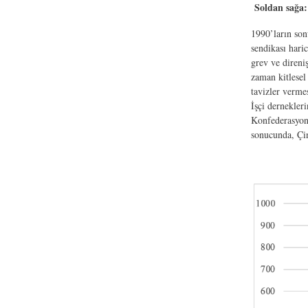
Soldan sağa:
1990’ların son
sendikası hari
grev ve direni
zaman kitlesel
tavizler verme
İşçi dernekleri
Konfederasyonu
sonucunda, Çin
ekran-resm