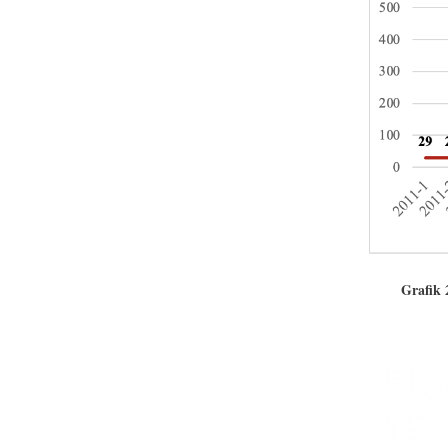
Grafik 
ekran-resm