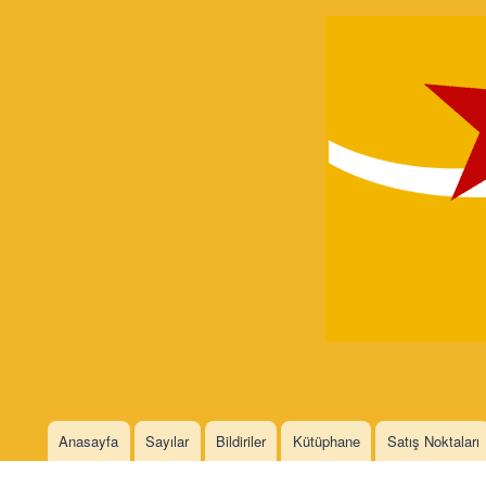
Devrimci
Marksizm
Languages
Anasayfa
Sayılar
Bildiriler
Kütüphane
Satış Noktaları
Main menu