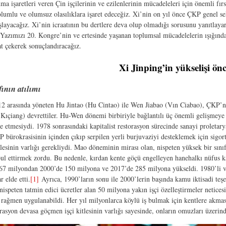
a işaretleri veren Çin işçilerinin ve ezilenlerinin mücadeleleri için önemli fırs
olumlu ve olumsuz olasılıklara işaret edeceğiz. Xi’nin on yıl önce ÇKP genel 
aşlayacağız. Xi’nin icraatının bu dertlere deva olup olmadığı sorusunu yanıtlay
 Yazımızı 20. Kongre’nin ve ertesinde yaşanan toplumsal mücadelelerin ışığında
kat çekerek sonuçlandıracağız.
Xi Jinping’in yükselişi ön
fının atılımı
2 arasında yöneten Hu Jintao (Hu Cintao) ile Wen Jiabao (Vın Ciabao), ÇKP’n
Kıçiang) devrettiler. Hu-Wen dönemi birbiriyle bağlantılı üç önemli gelişmeye 
e etmesiydi. 1978 sonrasındaki kapitalist restorasyon sürecinde sanayi proletar
bürokrasisinin içinden çıkıp serpilen yerli burjuvaziyi desteklemek için sigorta
tlesinin varlığı gerekliydi. Mao döneminin mirası olan, nispeten yüksek bir sını
bul ettirmek zordu. Bu nedenle, kırdan kente göçü engelleyen hanehalkı nüfus ka
 67 milyondan 2000’de 150 milyona ve 2017’de 285 milyona yükseldi. 1980’li ve 
 elde etti.
[1]
Ayrıca, 1990’ların sonu ile 2000’lerin başında kamu iktisadi teşe
nispeten tatmin edici ücretler alan 50 milyona yakın işçi özelleştirmeler neticesi
 rağmen uygulanabildi. Her yıl milyonlarca köylü iş bulmak için kentlere akmasa
torasyon devasa göçmen işçi kitlesinin varlığı sayesinde, onların omuzları üzer