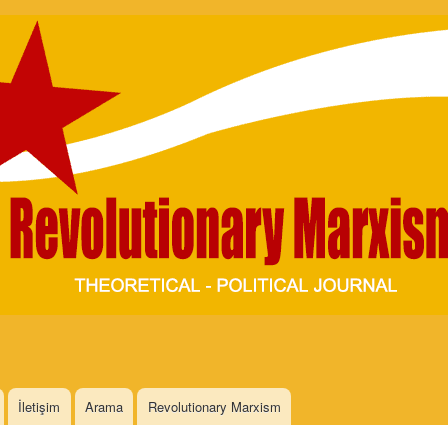
Skip to
main
content
İletişim
Arama
Revolutionary Marxism