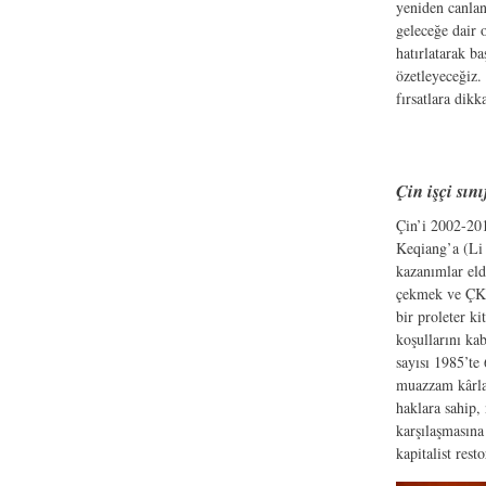
yeniden canlanm
geleceğe dair 
hatırlatarak b
özetleyeceğiz.
fırsatlara dik
Çin işçi sını
Çin’i 2002-201
Keqiang’a (Li 
kazanımlar eld
çekmek ve ÇKP 
bir proleter ki
koşullarını ka
sayısı 1985’te
muazzam kârlar
haklara sahip, 
karşılaşmasına
kapitalist res