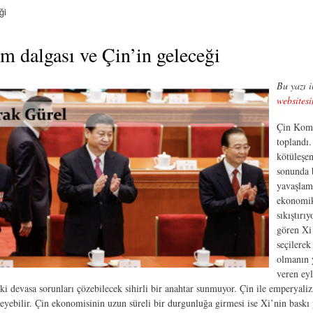
ği
 dalgası ve Çin’in geleceği
Bu yazı i
websites
Çin Komü
toplandı.
kötüleşe
sonunda 
yavaşlam
ekonomik 
sıkıştırı
gören Xi
seçilerek
olmanın 
veren eyl
 devasa sorunları çözebilecek sihirli bir anahtar sunmuyor. Çin ile emperyalizm
leyebilir. Çin ekonomisinin uzun süreli bir durgunluğa girmesi ise Xi’nin baskı 