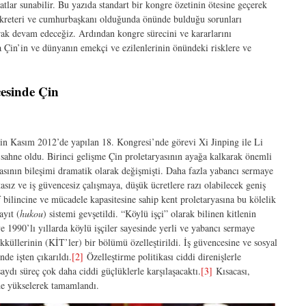
atlar sunabilir. Bu yazıda standart bir kongre özetinin ötesine geçerek
sekreteri ve cumhurbaşkanı olduğunda önünde bulduğu sorunları
arak devam edeceğiz. Ardından kongre sürecini ve kararlarını
 Çin’in ve dünyanın emekçi ve ezilenlerinin önündeki risklere ve
cesinde Çin
in Kasım 2012’de yapılan 18. Kongresi’nde görevi Xi Jinping ile Li
sahne oldu. Birinci gelişme Çin proletaryasının ayağa kalkarak önemli
yasının bileşimi dramatik olarak değişmişti. Daha fazla yabancı sermaye
sız ve iş güvencesiz çalışmaya, düşük ücretlere razı olabilecek geniş
f bilincine ve mücadele kapasitesine sahip kent proletaryasına bu kölelik
yıt (
hukou
) sistemi gevşetildi. “Köylü işçi” olarak bilinen kitlenin
1990’lı yıllarda köylü işçiler sayesinde yerli ve yabancı sermaye
kküllerinin (KİT’ler) bir bölümü özelleştirildi. İş güvencesine ve sosyal
nde işten çıkarıldı.
[2]
Özelleştirme politikası ciddi direnişlerle
ydı süreç çok daha ciddi güçlüklerle karşılaşacaktı.
[3]
Kısacası,
inde yükselerek tamamlandı.