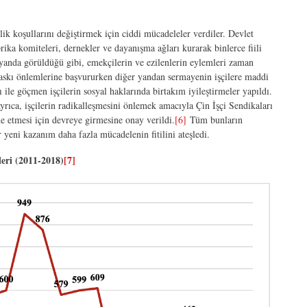
ik koşullarını değiştirmek için ciddi mücadeleler verdiler. Devlet
ika komiteleri, dernekler ve dayanışma ağları kurarak binlerce fiili
yanda görüldüğü gibi, emekçilerin ve ezilenlerin eylemleri zaman
askı önlemlerine başvururken diğer yandan sermayenin işçilere maddi
ile göçmen işçilerin sosyal haklarında birtakım iyileştirmeler yapıldı.
rıca, işçilerin radikalleşmesini önlemek amacıyla Çin İşçi Sendikaları
e etmesi için devreye girmesine onay verildi.
[6]
Tüm bunların
 yeni kazanım daha fazla mücadelenin fitilini ateşledi.
leri (2011-2018)
[7]