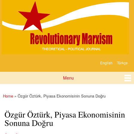
Devrimci
Skip to
Marksizm
main
content
English
Türkçe
Languages
Menu
Main menu
Home
» Özgür Öztürk, Piyasa Ekonomisinin Sonuna Doğru
You are here
Özgür Öztürk, Piyasa Ekonomisinin
Sonuna Doğru