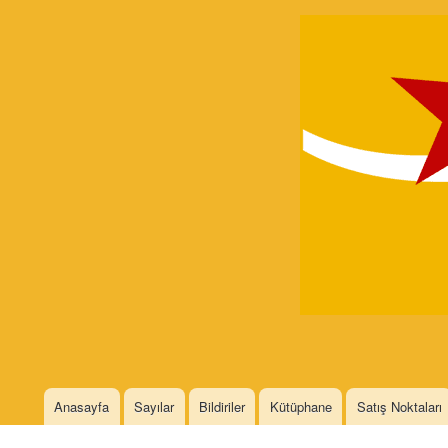
Devrimci
Marksizm
Languages
Anasayfa
Sayılar
Bildiriler
Kütüphane
Satış Noktaları
Main menu