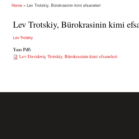
Home
» Lev Trotskiy, Bürokrasinin kimi efsaneleri
You are here
Lev Trotskiy, Bürokrasinin kimi efs
Lev Trotskiy
Yazı Pdf:
Lev Davidoviç Trotskiy, Bürokrasinin kimi efsaneleri