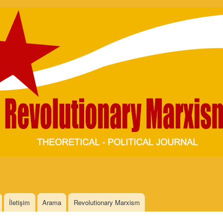
Skip to
main
content
İletişim
Arama
Revolutionary Marxism