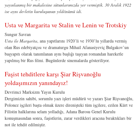
yayınlanmış bir makalesine sütunlarımızda yer vermiştik. 30 Aralık 1922
ise aynı devletin kuruluşunun yıldönümü idi.
Usta ve Margarita ve Stalin ve Lenin ve Trotskiy
Sungur Savran
Usta ile Margarita
, ana yapıtlarını 1920’li ve 1930’lu yıllarda vermiş
olan Rus edebiyatçısı ve dramaturgu Mihail Afanasiyeviç Bulgakov’un
başyapıtı olarak tanımlanan aynı başlığı taşıyan romandan hareketle
yapılmış bir Rus filmi. Bugünlerde sinemalarda gösteriliyor.
Faşist tehditlere karşı Şiar Rişvanoğlu
yoldaşımızın yanındayız!
Devrimci Marksizm Yayın Kurulu
Dergimizin sahibi, sorumlu yazı işleri müdürü ve yazarı Şiar Rişvanoğlu,
Polonez işçileri başta olmak üzere direnişteki tüm işçilere, ezilen Kürt ve
Filistin halklarına selam yolladığı, Adana Barosu Genel Kurulu
konuşmasından sonra, faşistlerin, zarar verdikleri aracına bıraktıkları bir
not ile tehdit edilmiştir.