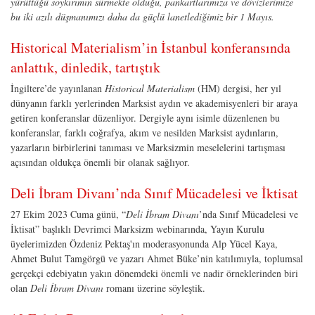
yürüttüğü soykırımın sürmekte olduğu, pankartlarımıza ve dövizlerimize
bu iki azılı düşmanımızı daha da güçlü lanetlediğimiz bir 1 Mayıs.
Historical Materialism’in İstanbul konferansında
anlattık, dinledik, tartıştık
İngiltere’de yayınlanan
Historical Materialism
(HM) dergisi, her yıl
dünyanın farklı yerlerinden Marksist aydın ve akademisyenleri bir araya
getiren konferanslar düzenliyor. Dergiyle aynı isimle düzenlenen bu
konferanslar, farklı coğrafya, akım ve nesilden Marksist aydınların,
yazarların birbirlerini tanıması ve Marksizmin meselelerini tartışması
açısından oldukça önemli bir olanak sağlıyor.
Deli İbram Divanı’nda Sınıf Mücadelesi ve İktisat
27 Ekim 2023 Cuma günü, “
Deli İbram Divanı
’nda Sınıf Mücadelesi ve
İktisat” başlıklı Devrimci Marksizm webinarında, Yayın Kurulu
üyelerimizden Özdeniz Pektaş'ın moderasyonunda Alp Yücel Kaya,
Ahmet Bulut Tamgörgü ve yazarı Ahmet Büke’nin katılımıyla, toplumsal
gerçekçi edebiyatın yakın dönemdeki önemli ve nadir örneklerinden biri
olan
Deli İbram Divanı
romanı üzerine söyleştik.