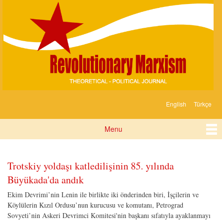
Devrimci
Skip to
Marksizm
main
content
English
Türkçe
Languages
Menu
Main menu
Pages
Trotskiy yoldaşı katledilişinin 85. yılında
Büyükada'da andık
Ekim Devrimi’nin Lenin ile birlikte iki önderinden biri, İşçilerin ve
Köylülerin Kızıl Ordusu’nun kurucusu ve komutanı, Petrograd
Sovyeti’nin Askeri Devrimci Komitesi'nin başkanı sıfatıyla ayaklanmayı