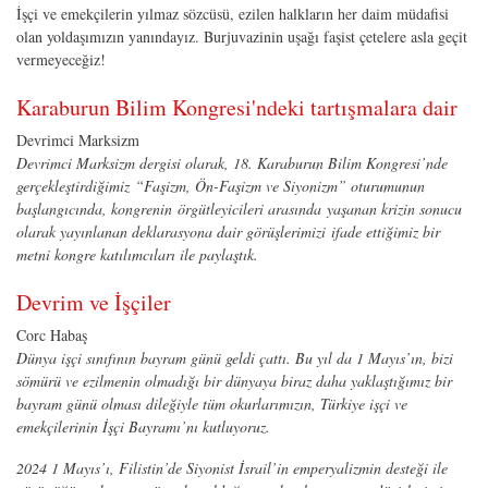
İşçi ve emekçilerin yılmaz sözcüsü, ezilen halkların her daim müdafisi
olan yoldaşımızın yanındayız. Burjuvazinin uşağı faşist çetelere asla geçit
vermeyeceğiz!
Karaburun Bilim Kongresi'ndeki tartışmalara dair
Devrimci Marksizm
Devrimci Marksizm dergisi olarak, 18. Karaburun Bilim Kongresi’nde
gerçekleştirdiğimiz “Faşizm, Ön-Faşizm ve Siyonizm” oturumunun
başlangıcında, kongrenin örgütleyicileri arasında
yaşanan krizin sonucu
olarak yayınlanan deklarasyona dair görüşlerimizi
ifade ettiğimiz bir
metni kongre katılımcıları ile paylaştık.
Devrim ve İşçiler
Corc Habaş
Dünya işçi sınıfının bayram günü geldi çattı. Bu yıl da 1 Mayıs’ın, bizi
sömürü ve ezilmenin olmadığı bir dünyaya biraz daha yaklaştığımız bir
bayram günü olması dileğiyle tüm okurlarımızın, Türkiye işçi ve
emekçilerinin İşçi Bayramı’nı kutluyoruz.
2024 1 Mayıs’ı, Filistin’de Siyonist İsrail’in emperyalizmin desteği ile