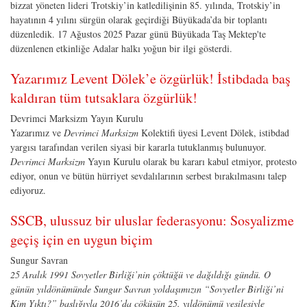
bizzat yöneten lideri Trotskiy’in katledilişinin 85. yılında, Trotskiy’in
hayatının 4 yılını sürgün olarak geçirdiği Büyükada’da bir toplantı
düzenledik. 17 Ağustos 2025 Pazar günü Büyükada Taş Mektep'te
düzenlenen etkinliğe Adalar halkı yoğun bir ilgi gösterdi.
Yazarımız Levent Dölek’e özgürlük! İstibdada baş
kaldıran tüm tutsaklara özgürlük!
Devrimci Marksizm Yayın Kurulu
Yazarımız ve
Devrimci Marksizm
Kolektifi üyesi Levent Dölek, istibdad
yargısı tarafından verilen siyasi bir kararla tutuklanmış bulunuyor.
Devrimci Marksizm
Yayın Kurulu olarak bu kararı kabul etmiyor, protesto
ediyor, onun ve bütün hürriyet sevdalılarının serbest bırakılmasını talep
ediyoruz.
SSCB, ulussuz bir uluslar federasyonu: Sosyalizme
geçiş için en uygun biçim
Sungur Savran
25 Aralık 1991 Sovyetler Birliği’nin çöktüğü ve dağıldığı gündü. O
günün yıldönümünde Sungur Savran yoldaşımızın “Sovyetler Birliği’ni
Kim Yıktı?” başlığıyla 2016’da çöküşün 25. yıldönümü vesilesiyle