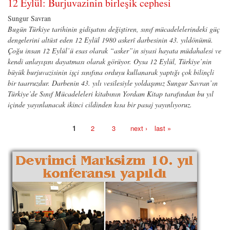
12 Eylül: Burjuvazinin birleşik cephesi
Sungur Savran
Bugün Türkiye tarihinin gidişatını değiştiren, sınıf mücadelelerindeki güç
dengelerini altüst eden 12 Eylül 1980 askerî darbesinin 43. yıldönümü.
Çoğu insan 12 Eylül’ü esas olarak “asker”in siyasi hayata müdahalesi ve
kendi anlayışını dayatması olarak görüyor. Oysa 12 Eylül, Türkiye’nin
büyük burjuvazisinin işçi sınıfına orduyu kullanarak yaptığı çok bilinçli
bir taarruzdur. Darbenin 43. yılı vesilesiyle yoldaşımız Sungur Savran’ın
Türkiye’de Sınıf Mücadeleleri kitabının Yordam Kitap tarafından bu yıl
içinde yayınlanacak ikinci cildinden kısa bir pasaj yayınlıyoruz.
1
2
3
next ›
last »