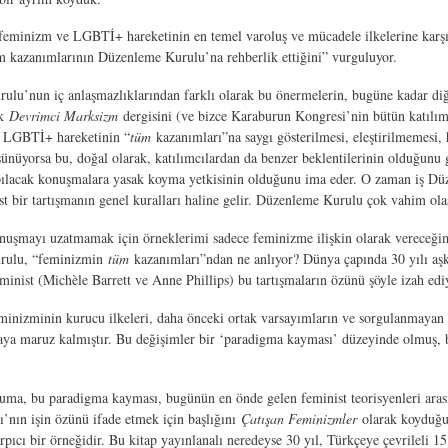
feminizm ve LGBTİ+ hareketinin en temel varoluş ve mücadele ilkelerine karşı
m kazanımlarının Düzenleme Kurulu’na rehberlik ettiğini” vurguluyor.
lu’nun iç anlaşmazlıklarından farklı olarak bu önermelerin, bugüne kadar diğe
ak
Devrimci Marksizm
dergisini (ve bizce Karaburun Kongresi’nin bütün katılımc
 LGBTİ+ hareketinin “
tüm
kazanımları”na saygı gösterilmesi, eleştirilmemesi, h
şünüyorsa bu, doğal olarak, katılımcılardan da benzer beklentilerinin olduğun
apılacak konuşmalara yasak koyma yetkisinin olduğunu ima eder. O zaman iş Düz
st bir tartışmanın genel kuralları haline gelir. Düzenleme Kurulu çok vahim olası
uşmayı uzatmamak için örneklerimi sadece feminizme ilişkin olarak vereceğim
rulu, “feminizmin
tüm
kazanımları”ndan ne anlıyor? Dünya çapında 30 yılı aşkın
eminist (Michèle Barrett ve Anne Phillips) bu tartışmaların özünü şöyle izah edi
minizminin kurucu ilkeleri, daha önceki ortak varsayımların ve sorgulanmayan o
 maruz kalmıştır. Bu değişimler bir ‘paradigma kayması’ düzeyinde olmuş, bu 
a, bu paradigma kayması, bugünün en önde gelen feminist teorisyenleri arasın
ı’nın işin özünü ifade etmek için başlığını
Çatışan Feminizmler
olarak koyduğu v
rpıcı bir örneğidir. Bu kitap yayınlanalı neredeyse 30 yıl, Türkçeye çevrileli 