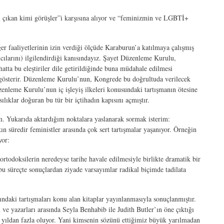
 çıkan kimi görüşler”i karşısına alıyor ve “feminizmin ve LGBTİ+
r faaliyetlerinin izin verdiği ölçüde Karaburun’a katılmaya çalışmış
ılarını) ilgilendirdiği kanısındayız. Şayet Düzenleme Kurulu,
atta bu eleştiriler dile getirildiğinde buna müdahale edilmesi
u gösterir. Düzenleme Kurulu’nun, Kongrede bu doğrultuda verilecek
enleme Kurulu’nun iç işleyiş ilkeleri konusundaki tartışmanın ötesine
lıklar doğuran bu tür bir içtihadın kapısını açmıştır.
. Yukarıda aktardığım noktalara yaslanarak sormak isterim:
 süredir feministler arasında çok sert tartışmalar yaşanıyor. Örneğin
yor:
rtodoksilerin neredeyse tarihe havale edilmesiyle birlikte dramatik bir
süreçte sonuçlardan ziyade varsayımlar radikal biçimde tadilata
daki tartışmaları konu alan kitaplar yayınlanmasıyla sonuçlanmıştır.
e yazarları arasında Seyla Benhabib ile Judith Butler’ın öne çıktığı
15 yıldan fazla oluyor. Yani kimsenin sözünü ettiğimiz büyük yarılmadan