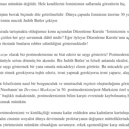
ası mümkün değildir. Hele kendilerini feminizmin saflarında görenlerin hiç.
şüm berrak biçimde dile getirilmelidir: Dünya çapında feminizm üzerine 30 y
risinin mucidi Judith Butler çekiyor.
urada tartışmakta olduğumuz konu açısından Düzenleme Kurulu “feminizmin
t
n çizilen her şeyi savunmak dâhil midir? Eğer öyleyse Düzenleme Kurulu’nun aç
n ötesinde bunların rehber edinildiğini göstermektedir!
sizm
olarak biz postmodernizme ne biat ederiz ne saygı gösteririz! Postmodern
ünüyle sırtını dönmüş bir akımdır. Biz Judith Butler’ın felsefi anlamda ideali
 saygı göstermek bir yana onunla mücadeleyi elzem görürüz. Bu mücadele çerçe
ir etmek gerekiyorsa teşhir ederiz, ironi yapmak gerekiyorsa ironi yaparız, ala
ın felsefesinin nasıl bir bozgunculuk ve umutsuzluk reçetesi oluşturduğunu gö
a Nussbaum’un
Devrimci Marksizm
’in 50. postmodernizm/post-Marksizm özel sa
başlıklı makalesinde, postmodernizmin bilim karşıtı evreninde kaybolmamış herk
 okumak mümkün.
postmodernizmi ve kimlikçiliği sonuna kadar reddeden ama kadınların kurtuluşu
kadın cinsinin sosyalist dünya devriminde proletaryanın değişmez müttefikleri
u yürümesinin mümkün olmadığını savunuyor, erkek egemenliğine karşı mücadele