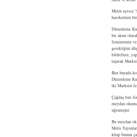
Metin ayrıca “
hareketinin tü
Düzenleme Kuru
bir akım olar
feminizmin ve
gerektiğini dü
bildirilere, y
taşarak Marksi
Ben burada kon
Düzenleme Ku
iki Marksist f
Çağdaş batı fe
meydan okumaya
uğramıştır.
Bu meydan okum
Metis Yayınlar
kitap bunun ça