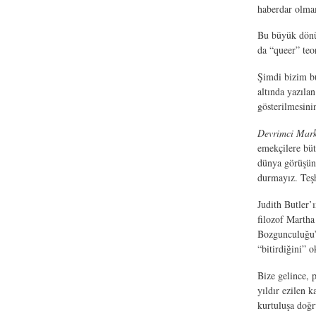
haberdar olmam
Bu büyük dönü
da “queer” teo
Şimdi bizim b
altında yazıla
gösterilmesini
Devrimci Mark
emekçilere büt
dünya görüşüne
durmayız. Teşh
Judith Butler’
filozof Marth
Bozgunculuğu” 
“bitirdiğini”
Bize gelince, 
yıldır ezilen 
kurtuluşa doğr