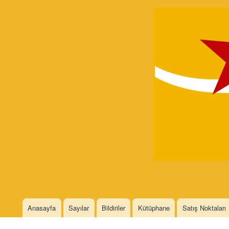
Devrimci
Marksizm
Languages
Anasayfa
Sayılar
Bildiriler
Kütüphane
Satış Noktaları
Main menu