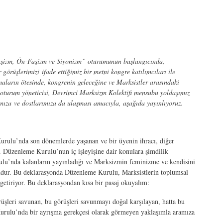
Faşizm, Ön-Faşizm ve Siyonizm” oturumunun başlangıcında,
 görüşlerimizi
ifade ettiğimiz bir metni kongre katılımcıları ile
ların ötesinde, kongrenin geleceğine ve Marksistler arasındaki
ve oturum yöneticisi, Devrimci Marksizm Kolektifi mensubu yoldaşımız
za ve dostlarımıza da ulaşması amacıyla, aşağıda yayınlıyoruz.
rulu’nda son dönemlerde yaşanan ve bir üyenin ihracı, diğer
m. Düzenleme Kurulu’nun iç işleyişine dair konulara şimdilik
lu’nda kalanların yayınladığı ve Marksizmin feminizme ve kendisini
ndur. Bu deklarasyonda Düzenleme Kurulu, Marksistlerin toplumsal
 getiriyor. Bu deklarasyondan kısa bir pasaj okuyalım:
şleri savunan, bu görüşleri savunmayı doğal karşılayan, hatta bu
Kurulu’nda bir ayrışma gerekçesi olarak görmeyen yaklaşımla aramıza