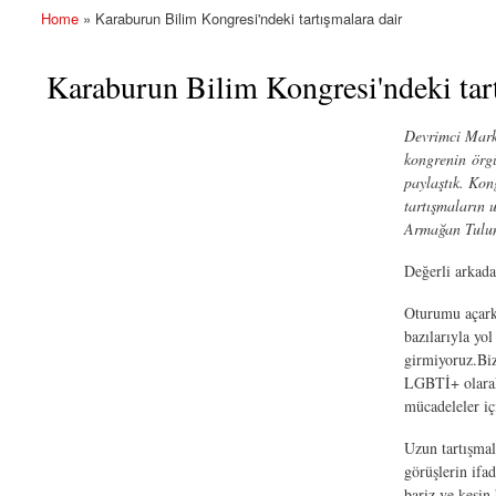
Home
» Karaburun Bilim Kongresi'ndeki tartışmalara dair
You are here
Karaburun Bilim Kongresi'ndeki tart
Devrimci Mark
kongrenin örgü
paylaştık. Kon
tartışmaların 
Armağan Tuluna
Değerli arkada
Oturumu açar
bazılarıyla yo
girmiyoruz.Biz
LGBTİ+ olarak 
mücadeleler iç
Uzun tartışmal
görüşlerin ifa
bariz ve kesin