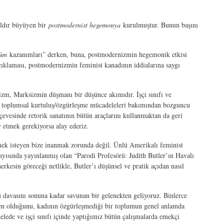
ıldır büyüyen bir
postmodernist hegemonya
kurulmuştur. Bunun başını
üm
kazanımları” derken, buna, postmodernizmin hegemonik etkisi
ıklaması, postmodernizmin feminist kanadının iddialarına saygı
izm, Marksizmin düşmanı bir düşünce akımıdır. İşçi sınıfı ve
st, toplumsal kurtuluş/özgürleşme mücadeleleri bakımından bozguncu
vesinde retorik sanatının bütün araçlarını kullanmaktan da geri
y etmek gerekiyorsa alay ederiz.
rmek isteyen bize inanmak zorunda değil. Ünlü Amerikalı feminist
yısında yayınlanmış olan “Parodi Profesörü: Judith Butler’ın Havalı
esin göreceği netlikle, Butler’ı düşünsel ve pratik açıdan nasıl
 davasını sonuna kadar savunan bir gelenekten geliyoruz. Binlerce
nden olduğunu, kadının özgürleşmediği bir toplumun genel anlamda
de ve işçi sınıfı içinde yaptığımız bütün çalışmalarda emekçi