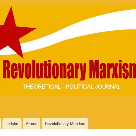
Skip to
main
content
İletişim
Arama
Revolutionary Marxism