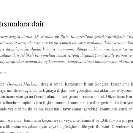
ışmalara dair
sizm dergisi olarak, 18. Karaburun Bilim Kongresi’nde gerçekleştirdiğimiz “
tleyicileri arasında
yaşanan krizin sonucu olarak yayınlanan deklarasyona dair
gre düzenleme kurulunun kamuoyuna yapmış olduğu açıklamanın, kişisel tartışma
usülüne dair tehlikeli bir yönelimi temsil ettiğini düşündüğümüzü dile getiren 
y tarafından okunan bu açıklamamızı, kongrede bizzat bulunamayan okurlarımı
şlar,
ken,
Devrimci Marksizm
dergisi adına, Karaburun Bilim Kongresi Düzenleme Ku
l ayırımı ile sonuçlanan tartışmaya ilişkin bazı görüşlerimizi aktarmak istiyoru
im açımızdan şu an önemli olan, bu tartışmanın sonucu olarak Düzenleme Kuru
adlandıran topluluklara ilişkin tutumu konusunda kurallar getiren deklarasyo
inde yer alan bu iki akıma karşı nasıl tavır alması gerektiği konusunda kurallar
arın sonunda; feminizmi küçümseyen veya anti-feminist ve LGBTİ+ karşıtı görü
de edilmesine ses çıkarmayan veya bu görüşlerin dile getirilmesini Düzenleme 
 bir ayrım koyduk.