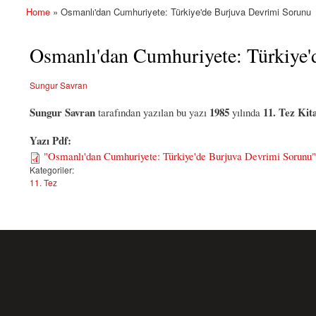
Home
» Osmanlı'dan Cumhuriyete: Türkiye'de Burjuva Devrimi Sorunu
You are here
Osmanlı'dan Cumhuriyete: Türkiye'
Sungur Savran
Sungur Savran
1985
11. Tez Kita
tarafından yazılan bu yazı
yılında
Yazı Pdf:
"Osmanlı'dan Cumhuriyete: Türkiye'de Burjuva Devrimi Sorunu" -
Kategoriler:
11. Tez