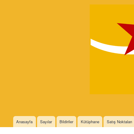
Devrimci
Marksizm
Languages
Anasayfa
Sayılar
Bildiriler
Kütüphane
Satış Noktaları
Main menu