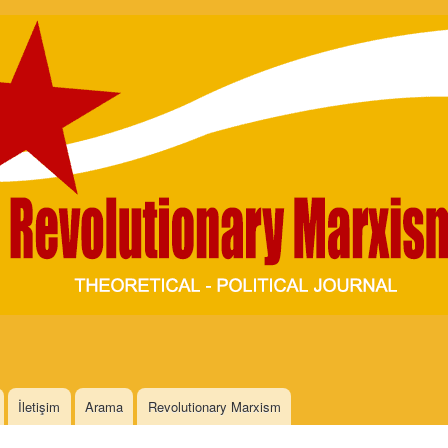
Skip to
main
content
İletişim
Arama
Revolutionary Marxism