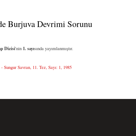
de Burjuva Devrimi Sorunu
p Dizisi
1. sayı
'nin
sında yayımlanmıştır.
 Sungur Savran, 11. Tez, Sayı: 1, 1985