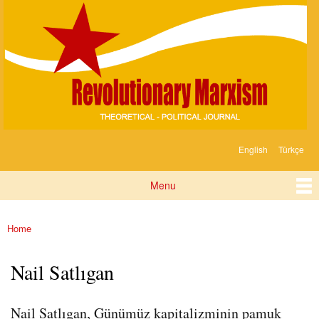
Devrimci
Skip to
Marksizm
main
content
English
Türkçe
Languages
Menu
Main menu
Home
You are here
Nail Satlıgan
Nail Satlıgan, Günümüz kapitalizminin pamuk