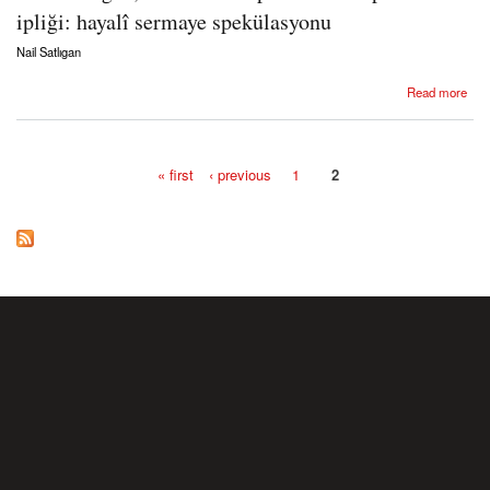
ipliği: hayalî sermaye spekülasyonu
Nail Satlıgan
about Nail Satlıgan, Günümüz kapitalizminin pamuk ipliği: hayalî sermaye spekülasyonu
Read more
« first
‹ previous
1
2
Pages