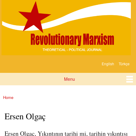
Devrimci
Skip to
Marksizm
main
content
English
Türkçe
Languages
Menu
Main menu
Home
You are here
Ersen Olgaç
Ersen Olgaç, Yıkıntının tarihi mi, tarihin yıkıntısı