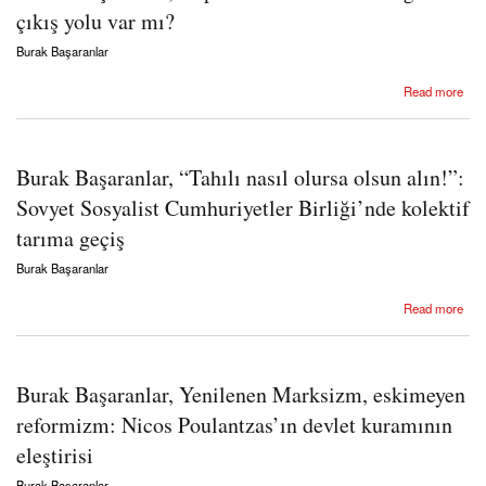
çıkış yolu var mı?
Burak Başaranlar
about Burak Başaranlar, Kapitalizmin evrenselciliğinden çıkış yolu var mı?
Read more
Burak Başaranlar, “Tahılı nasıl olursa olsun alın!”:
Sovyet Sosyalist Cumhuriyetler Birliği’nde kolektif
tarıma geçiş
Burak Başaranlar
about Burak Başaranlar, “Tahılı nasıl olursa olsun alın!”: Sovyet Sosyalist Cumhuriyetler
Read more
Birliği’nde kolektif tarıma geçiş
Burak Başaranlar, Yenilenen Marksizm, eskimeyen
reformizm: Nicos Poulantzas’ın devlet kuramının
eleştirisi
Burak Başaranlar