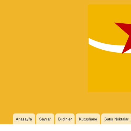
Devrimci
Marksizm
Languages
Anasayfa
Sayılar
Bildiriler
Kütüphane
Satış Noktaları
Main menu