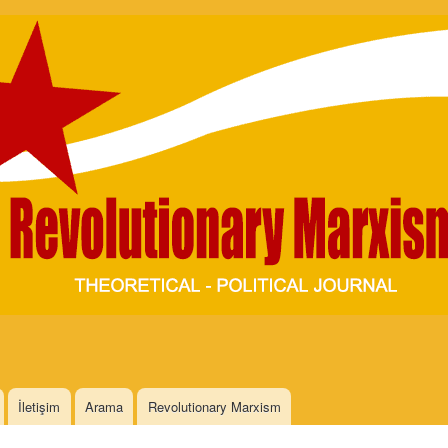
Skip to
main
content
İletişim
Arama
Revolutionary Marxism